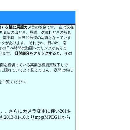
東）を望む展望カメラ
の映像です。 左は現在
に亘る日の出どき、昼間、夕暮れどきの写真
前、南中時、日没20分後の写真となっていま
リンクがあります。 それぞれ、日の出、南
その日24時間の動画へのリンクがありま
います。
日付部分をクリックすると、 その
正面を横切っている高架は横須賀線下りで
架に隠れていてよく見えません。 夜間は特に
をご覧ください。
変更し， さらにカメラ変更に伴い2014-
013-01-10よりmpg(MPEG1)から