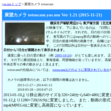
yas.muトップ
> 展望カメラ totsucam
展望カメラ totsucam.yas.mu Ver 1.21 (2015-11-21)
横浜市戸塚駅周辺から 東戸塚方面（北北
の映像です。 下に並んでいるのは、 7日間
(サムネイル)です。 それぞれ、日の出15分
す。 各写真の下にはmpeg形式の動画への
中、日没の前後1時間の画像です。 右欄には
す。
この7日間以外は日付が一覧表示されて
日付から7日分が展開されて表示されます。
適度に曇った日の雲の動き （例:
2005-10-24
） がとても楽しめます。 
す。 その下に横須賀線上り、東海道線、同貨物線が走っていますが、 高
中央左寄りの車の動きがよく見えます。
totsucamの仕組みについては、
totsucamはどのように実現されているか
カメラの故障等のため，以下の期間の画像はありません。
2013-11-27～2014-01-12
2018-05-28～2018-07-25
2013-01-10より静止画のサイズを320×240から640×480に
01-12より1280×720(16:9)に変更しました。 また，動画の形式も2
mp4(MPEG4)に変更し高画質になっています。