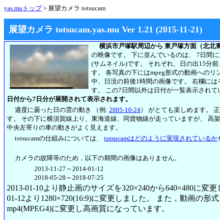
yas.muトップ
> 展望カメラ totsucam
展望カメラ totsucam.yas.mu Ver 1.21 (2015-11-21)
横浜市戸塚駅周辺から 東戸塚方面（北北
の映像です。 下に並んでいるのは、 7日間
(サムネイル)です。 それぞれ、日の出15分
す。 各写真の下にはmpeg形式の動画への
中、日没の前後1時間の画像です。 右欄には
す。
この7日間以外は日付が一覧表示されて
日付から7日分が展開されて表示されます。
適度に曇った日の雲の動き （例:
2005-10-24
） がとても楽しめます。 
す。 その下に横須賀線上り、東海道線、同貨物線が走っていますが、 高
中央左寄りの車の動きがよく見えます。
totsucamの仕組みについては、
totsucamはどのように実現されているか
カメラの故障等のため，以下の期間の画像はありません。
2013-11-27～2014-01-12
2018-05-28～2018-07-25
2013-01-10より静止画のサイズを320×240から640×480に
01-12より1280×720(16:9)に変更しました。 また，動画の形式も2
mp4(MPEG4)に変更し高画質になっています。