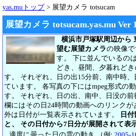
yas.muトップ
> 展望カメラ totsucam
展望カメラ totsucam.yas.mu Ver 1.2
横浜市戸塚駅周辺から 
望む展望カメラ
の映像で
す。 下に並んでいるのは
どき、昼間、夕暮れどき
す。 それぞれ、日の出15分前、南中時、
ています。 各写真の下にはmpeg形式
す。 それぞれ、日の出、南中、日没の前
欄にはその日24時間の動画へのリンク
外は日付が一覧表示されています。
日付
と、 その日付から7日分が展開されて表
適度に曇った日の雲の動き （例:
2005-1