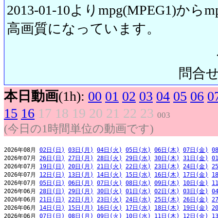
2013-01-10よりmpg(MPEG1)から
高画質になっています。
問合せ先:
本日動画
(1h):
00
01
02
03
04
05
06
0
15
16
17
18
19
20
21
22
23
003
(今日の1時間単位の動画です)
2026年08月 
02日(日)
03日(月)
04日(火)
05日(水)
06日(木)
07日(金)
0
2026年07月 
26日(日)
27日(月)
28日(火)
29日(水)
30日(木)
31日(金)
0
2026年07月 
19日(日)
20日(月)
21日(火)
22日(水)
23日(木)
24日(金)
2
2026年07月 
12日(日)
13日(月)
14日(火)
15日(水)
16日(木)
17日(金)
1
2026年07月 
05日(日)
06日(月)
07日(火)
08日(水)
09日(木)
10日(金)
1
2026年06月 
28日(日)
29日(月)
30日(火)
01日(水)
02日(木)
03日(金)
0
2026年06月 
21日(日)
22日(月)
23日(火)
24日(水)
25日(木)
26日(金)
2
2026年06月 
14日(日)
15日(月)
16日(火)
17日(水)
18日(木)
19日(金)
2
2026年06月 
07日(日)
08日(月)
09日(火)
10日(水)
11日(木)
12日(金)
1