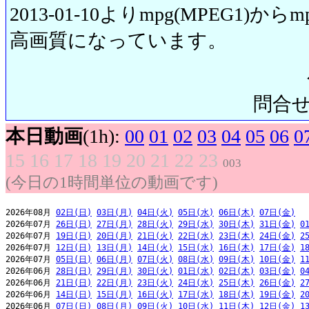
2013-01-10よりmpg(MPEG1)から
高画質になっています。
問合せ先:
本日動画
(1h):
00
01
02
03
04
05
06
0
15
16
17
18
19
20
21
22
23
003
(今日の1時間単位の動画です)
2026年08月 
02日(日)
03日(月)
04日(火)
05日(水)
06日(木)
07日(金)
2026年07月 
26日(日)
27日(月)
28日(火)
29日(水)
30日(木)
31日(金)
0
2026年07月 
19日(日)
20日(月)
21日(火)
22日(水)
23日(木)
24日(金)
2
2026年07月 
12日(日)
13日(月)
14日(火)
15日(水)
16日(木)
17日(金)
1
2026年07月 
05日(日)
06日(月)
07日(火)
08日(水)
09日(木)
10日(金)
1
2026年06月 
28日(日)
29日(月)
30日(火)
01日(水)
02日(木)
03日(金)
0
2026年06月 
21日(日)
22日(月)
23日(火)
24日(水)
25日(木)
26日(金)
2
2026年06月 
14日(日)
15日(月)
16日(火)
17日(水)
18日(木)
19日(金)
2
2026年06月 
07日(日)
08日(月)
09日(火)
10日(水)
11日(木)
12日(金)
1