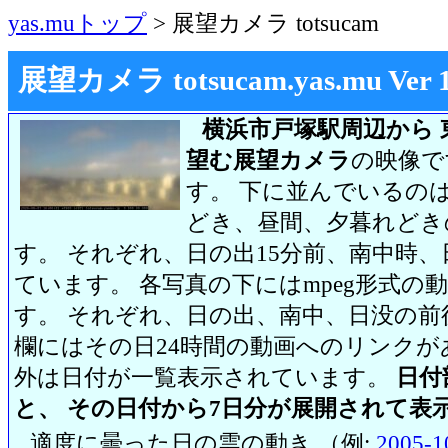
yas.muトップ
> 展望カメラ totsucam
展望カメラ totsucam.yas.mu Ver 1.2
横浜市戸塚駅周辺から 
望む展望カメラ
の映像で
す。 下に並んでいるのは
どき、昼間、夕暮れどき
す。 それぞれ、日の出15分前、南中時、
ています。 各写真の下にはmpeg形式
す。 それぞれ、日の出、南中、日没の前
欄にはその日24時間の動画へのリンク
外は日付が一覧表示されています。
日付
と、 その日付から7日分が展開されて表
適度に曇った日の雲の動き （例:
2005-1