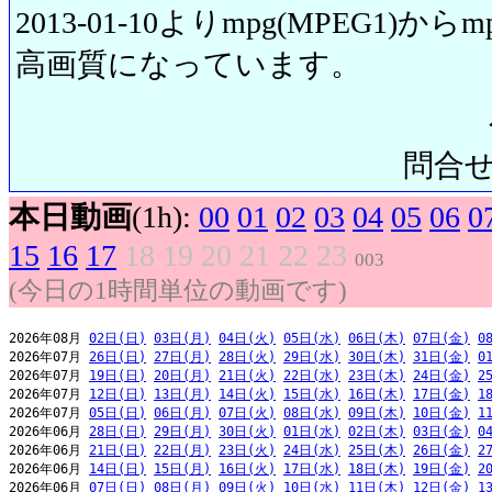
2013-01-10よりmpg(MPEG1)から
高画質になっています。
問合せ先:
本日動画
(1h):
00
01
02
03
04
05
06
0
15
16
17
18
19
20
21
22
23
003
(今日の1時間単位の動画です)
2026年08月 
02日(日)
03日(月)
04日(火)
05日(水)
06日(木)
07日(金)
0
2026年07月 
26日(日)
27日(月)
28日(火)
29日(水)
30日(木)
31日(金)
0
2026年07月 
19日(日)
20日(月)
21日(火)
22日(水)
23日(木)
24日(金)
2
2026年07月 
12日(日)
13日(月)
14日(火)
15日(水)
16日(木)
17日(金)
1
2026年07月 
05日(日)
06日(月)
07日(火)
08日(水)
09日(木)
10日(金)
1
2026年06月 
28日(日)
29日(月)
30日(火)
01日(水)
02日(木)
03日(金)
0
2026年06月 
21日(日)
22日(月)
23日(火)
24日(水)
25日(木)
26日(金)
2
2026年06月 
14日(日)
15日(月)
16日(火)
17日(水)
18日(木)
19日(金)
2
2026年06月 
07日(日)
08日(月)
09日(火)
10日(水)
11日(木)
12日(金)
1