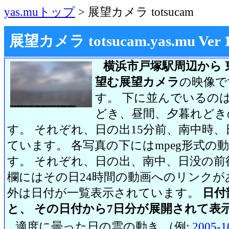
yas.muトップ
> 展望カメラ totsucam
展望カメラ totsucam.yas.mu Ver 1.2
横浜市戸塚駅周辺から 
望む展望カメラ
の映像で
す。 下に並んでいるのは
どき、昼間、夕暮れどき
す。 それぞれ、日の出15分前、南中時、
ています。 各写真の下にはmpeg形式
す。 それぞれ、日の出、南中、日没の前
欄にはその日24時間の動画へのリンク
外は日付が一覧表示されています。
日付
と、 その日付から7日分が展開されて表
適度に曇った日の雲の動き （例:
2005-1