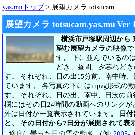
yas.muトップ
> 展望カメラ totsucam
展望カメラ totsucam.yas.mu Ver 1.2
横浜市戸塚駅周辺から 
望む展望カメラ
の映像で
す。 下に並んでいるのは
どき、昼間、夕暮れどき
す。 それぞれ、日の出15分前、南中時、
ています。 各写真の下にはmpeg形式
す。 それぞれ、日の出、南中、日没の前
欄にはその日24時間の動画へのリンク
外は日付が一覧表示されています。
日付
と、 その日付から7日分が展開されて表
適度に曇った日の雲の動き （例:
2005-1