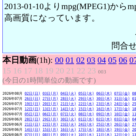
2013-01-10よりmpg(MPEG1)から
高画質になっています。
問合せ先:
本日動画
(1h):
00
01
02
03
04
05
06
0
15
16
17
18
19
20
21
22
23
003
(今日の1時間単位の動画です)
2026年08月 
02日(日)
03日(月)
04日(火)
05日(水)
06日(木)
07日(金)
0
2026年07月 
26日(日)
27日(月)
28日(火)
29日(水)
30日(木)
31日(金)
0
2026年07月 
19日(日)
20日(月)
21日(火)
22日(水)
23日(木)
24日(金)
2
2026年07月 
12日(日)
13日(月)
14日(火)
15日(水)
16日(木)
17日(金)
1
2026年07月 
05日(日)
06日(月)
07日(火)
08日(水)
09日(木)
10日(金)
1
2026年06月 
28日(日)
29日(月)
30日(火)
01日(水)
02日(木)
03日(金)
0
2026年06月 
21日(日)
22日(月)
23日(火)
24日(水)
25日(木)
26日(金)
2
2026年06月 
14日(日)
15日(月)
16日(火)
17日(水)
18日(木)
19日(金)
2
2026年06月 
07日(日)
08日(月)
09日(火)
10日(水)
11日(木)
12日(金)
1