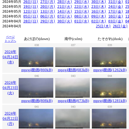
2024年05月 
26日(日)
27日(月)
28日(火)
29日(水)
30日(木)
31日(金)
0
2024年05月 
19日(日)
20日(月)
21日(火)
22日(水)
23日(木)
24日(金)
2
2024年05月 
12日(日)
13日(月)
14日(火)
15日(水)
16日(木)
17日(金)
1
2024年05月 
05日(日)
06日(月)
07日(火)
08日(水)
09日(木)
10日(金)
1
2024年04月 
28日(日)
29日(月)
30日(火)
01日(水)
02日(木)
03日(金)
0
2024年04月                                     
25日(木)
26日(金)
ページ
あけぼの(dawn)
南中(culm)
たそがれ(dusk)
トップへ
038
037
039
2024年
04月24日
(水)
mpeg4動画(860kB)
mpeg4動画(683kB)
mpeg4動画(1262kB)
046
043
044
2024年
04月23日
(火)
mpeg4動画(808kB)
mpeg4動画(673kB)
mpeg4動画(1281kB)
041
043
039
2024年
04月22日
(月)