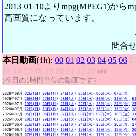
2013-01-10よりmpg(MPEG1)から
高画質になっています。
問合せ先:
本日動画
(1h):
00
01
02
03
04
05
06
0
15
16
17
18
19
20
21
22
23
000
(今日の1時間単位の動画です)
2026年08月 
02日(日)
03日(月)
04日(火)
05日(水)
06日(木)
07日(金)
2026年07月 
26日(日)
27日(月)
28日(火)
29日(水)
30日(木)
31日(金)
0
2026年07月 
19日(日)
20日(月)
21日(火)
22日(水)
23日(木)
24日(金)
2
2026年07月 
12日(日)
13日(月)
14日(火)
15日(水)
16日(木)
17日(金)
1
2026年07月 
05日(日)
06日(月)
07日(火)
08日(水)
09日(木)
10日(金)
1
2026年06月 
28日(日)
29日(月)
30日(火)
01日(水)
02日(木)
03日(金)
0
2026年06月 
21日(日)
22日(月)
23日(火)
24日(水)
25日(木)
26日(金)
2
2026年06月 
14日(日)
15日(月)
16日(火)
17日(水)
18日(木)
19日(金)
2
2026年06月 
07日(日)
08日(月)
09日(火)
10日(水)
11日(木)
12日(金)
1