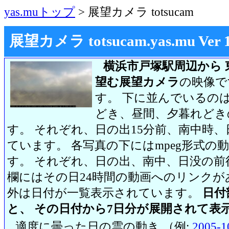
yas.muトップ
> 展望カメラ totsucam
展望カメラ totsucam.yas.mu Ver 1.2
横浜市戸塚駅周辺から 
望む展望カメラ
の映像で
す。 下に並んでいるのは
どき、昼間、夕暮れどき
す。 それぞれ、日の出15分前、南中時、
ています。 各写真の下にはmpeg形式
す。 それぞれ、日の出、南中、日没の前
欄にはその日24時間の動画へのリンク
外は日付が一覧表示されています。
日付
と、 その日付から7日分が展開されて表
適度に曇った日の雲の動き （例:
2005-1