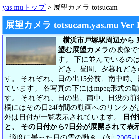
yas.muトップ
> 展望カメラ totsucam
展望カメラ totsucam.yas.mu Ver 1.2
横浜市戸塚駅周辺から 
望む展望カメラ
の映像で
す。 下に並んでいるのは
どき、昼間、夕暮れどき
す。 それぞれ、日の出15分前、南中時、
ています。 各写真の下にはmpeg形式
す。 それぞれ、日の出、南中、日没の前
欄にはその日24時間の動画へのリンク
外は日付が一覧表示されています。
日付
と、 その日付から7日分が展開されて表
適度に曇った日の雲の動き （例:
2005-1