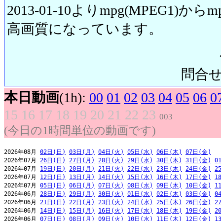
2013-01-10よりmpg(MPEG1)から
高画質になっています。
問合せ先:
本日動画
(1h):
00
01
02
03
04
05
06
0
15
16
17
18
19
20
21
22
23
003
(今日の1時間単位の動画です)
2026年08月 
02日(日)
03日(月)
04日(火)
05日(水)
06日(木)
07日(金)
2026年07月 
26日(日)
27日(月)
28日(火)
29日(水)
30日(木)
31日(金)
0
2026年07月 
19日(日)
20日(月)
21日(火)
22日(水)
23日(木)
24日(金)
2
2026年07月 
12日(日)
13日(月)
14日(火)
15日(水)
16日(木)
17日(金)
1
2026年07月 
05日(日)
06日(月)
07日(火)
08日(水)
09日(木)
10日(金)
1
2026年06月 
28日(日)
29日(月)
30日(火)
01日(水)
02日(木)
03日(金)
0
2026年06月 
21日(日)
22日(月)
23日(火)
24日(水)
25日(木)
26日(金)
2
2026年06月 
14日(日)
15日(月)
16日(火)
17日(水)
18日(木)
19日(金)
2
2026年06月 
07日(日)
08日(月)
09日(火)
10日(水)
11日(木)
12日(金)
1