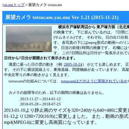
yas.muトップ
> 展望カメラ totsucam
展望カメラ totsucam.yas.mu Ver 1.21 (2015-11-21)
横浜市戸塚駅周辺から 東戸塚方面（北北
の映像です。 下に並んでいるのは、 7日間
(サムネイル)です。 それぞれ、日の出15分
す。 各写真の下にはmpeg形式の動画への
中、日没の前後1時間の画像です。 右欄には
す。
この7日間以外は日付が一覧表示されて
日付から7日分が展開されて表示されます。
適度に曇った日の雲の動き （例:
2005-10-24
） がとても楽しめます。 
す。 その下に横須賀線上り、東海道線、同貨物線が走っていますが、 高
中央左寄りの車の動きがよく見えます。
totsucamの仕組みについては、
totsucamはどのように実現されているか
カメラの故障等のため，以下の期間の画像はありません。
2013-11-27～2014-01-12
2018-05-28～2018-07-25
2013-01-10より静止画のサイズを320×240から640×480に
01-12より1280×720(16:9)に変更しました。 また，動画の形式も2
mp4(MPEG4)に変更し高画質になっています。