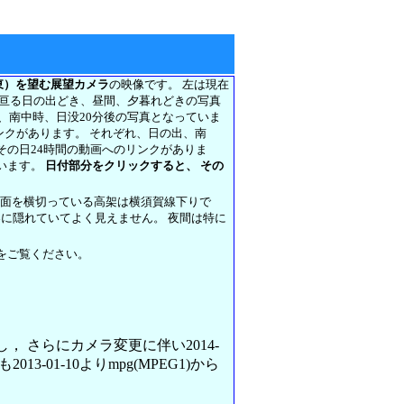
東）を望む展望カメラ
の映像です。 左は現在
に亘る日の出どき、昼間、夕暮れどきの写真
前、南中時、日没20分後の写真となっていま
リンクがあります。 それぞれ、日の出、南
その日24時間の動画へのリンクがありま
います。
日付部分をクリックすると、 その
正面を横切っている高架は横須賀線下りで
架に隠れていてよく見えません。 夜間は特に
をご覧ください。
変更し， さらにカメラ変更に伴い2014-
013-01-10よりmpg(MPEG1)から