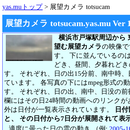
yas.muトップ
> 展望カメラ totsucam
展望カメラ totsucam.yas.mu Ver 1.2
横浜市戸塚駅周辺から 
望む展望カメラ
の映像で
す。 下に並んでいるのは
どき、昼間、夕暮れどき
す。 それぞれ、日の出15分前、南中時、
ています。 各写真の下にはmpeg形式
す。 それぞれ、日の出、南中、日没の前
欄にはその日24時間の動画へのリンク
外は日付が一覧表示されています。
日付
と、 その日付から7日分が展開されて表
適度に曇った日の雲の動き （例:
2005-1