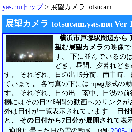
yas.muトップ
> 展望カメラ totsucam
展望カメラ totsucam.yas.mu Ver 1.2
横浜市戸塚駅周辺から 
望む展望カメラ
の映像で
す。 下に並んでいるのは
どき、昼間、夕暮れどき
す。 それぞれ、日の出15分前、南中時、
ています。 各写真の下にはmpeg形式
す。 それぞれ、日の出、南中、日没の前
欄にはその日24時間の動画へのリンク
外は日付が一覧表示されています。
日付
と、 その日付から7日分が展開されて表
適度に曇った日の雲の動き （例:
2005-1