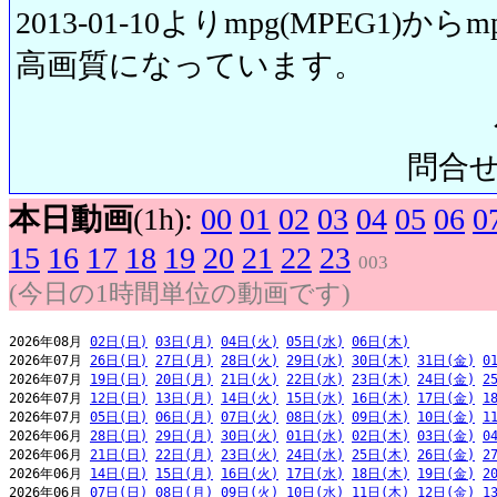
2013-01-10よりmpg(MPEG1)から
高画質になっています。
問合せ先:
本日動画
(1h):
00
01
02
03
04
05
06
0
15
16
17
18
19
20
21
22
23
003
(今日の1時間単位の動画です)
2026年08月 
02日(日)
03日(月)
04日(火)
05日(水)
06日(木)
2026年07月 
26日(日)
27日(月)
28日(火)
29日(水)
30日(木)
31日(金)
0
2026年07月 
19日(日)
20日(月)
21日(火)
22日(水)
23日(木)
24日(金)
2
2026年07月 
12日(日)
13日(月)
14日(火)
15日(水)
16日(木)
17日(金)
1
2026年07月 
05日(日)
06日(月)
07日(火)
08日(水)
09日(木)
10日(金)
1
2026年06月 
28日(日)
29日(月)
30日(火)
01日(水)
02日(木)
03日(金)
0
2026年06月 
21日(日)
22日(月)
23日(火)
24日(水)
25日(木)
26日(金)
2
2026年06月 
14日(日)
15日(月)
16日(火)
17日(水)
18日(木)
19日(金)
2
2026年06月 
07日(日)
08日(月)
09日(火)
10日(水)
11日(木)
12日(金)
1