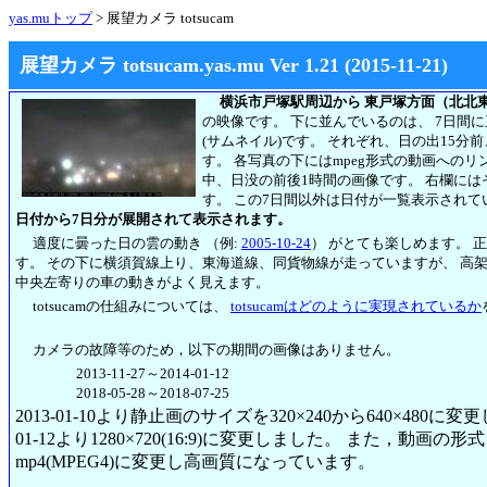
yas.muトップ
> 展望カメラ totsucam
展望カメラ totsucam.yas.mu Ver 1.21 (2015-11-21)
横浜市戸塚駅周辺から 東戸塚方面（北北
の映像です。 下に並んでいるのは、 7日間
(サムネイル)です。 それぞれ、日の出15分
す。 各写真の下にはmpeg形式の動画への
中、日没の前後1時間の画像です。 右欄には
す。
この7日間以外は日付が一覧表示されて
日付から7日分が展開されて表示されます。
適度に曇った日の雲の動き （例:
2005-10-24
） がとても楽しめます。 
す。 その下に横須賀線上り、東海道線、同貨物線が走っていますが、 高
中央左寄りの車の動きがよく見えます。
totsucamの仕組みについては、
totsucamはどのように実現されているか
カメラの故障等のため，以下の期間の画像はありません。
2013-11-27～2014-01-12
2018-05-28～2018-07-25
2013-01-10より静止画のサイズを320×240から640×480に
01-12より1280×720(16:9)に変更しました。 また，動画の形式も2
mp4(MPEG4)に変更し高画質になっています。