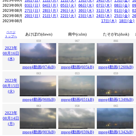
2023年09月 
10日(日)
11日(月)
12日(火)
13日(水)
14日(木)
15日(金)
1
2023年09月 
03日(日)
04日(月)
05日(火)
06日(水)
07日(木)
08日(金)
0
2023年08月 
27日(日)
28日(月)
29日(火)
30日(水)
31日(木)
01日(金)
0
2023年08月 
20日(日)
21日(月)
22日(火)
23日(水)
24日(木)
25日(金)
2
2023年08月                                     
17日(木)
18日(金)
ページ
あけぼの(dawn)
南中(culm)
たそがれ(dusk)
トップへ
059
067
866
2023年
08月16日
(水)
mpeg4動画(974kB)
mpeg4動画(605kB)
mpeg4動画(1260kB)
063
053
059
2023年
08月15日
(火)
mpeg4動画(968kB)
mpeg4動画(651kB)
mpeg4動画(1349kB)
063
058
065
2023年
08月14日
(月)
mpeg4動画(903kB)
mpeg4動画(659kB)
mpeg4動画(1342kB)