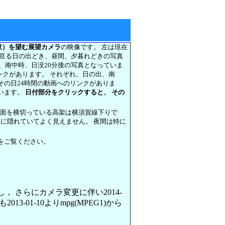
東）を望む展望カメラ
の映像です。 左は現在
に亘る日の出どき、昼間、夕暮れどきの写真
前、南中時、日没20分後の写真となっていま
リンクがあります。 それぞれ、日の出、南
その日24時間の動画へのリンクがありま
います。
日付部分をクリックすると、 その
正面を横切っている高架は横須賀線下りで
架に隠れていてよく見えません。 夜間は特に
をご覧ください。
変更し， さらにカメラ変更に伴い2014-
013-01-10よりmpg(MPEG1)から