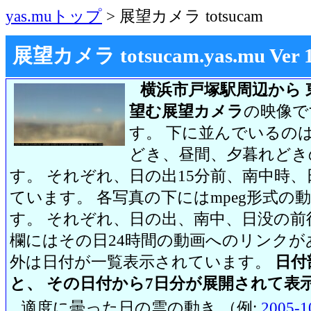
yas.muトップ
> 展望カメラ totsucam
展望カメラ totsucam.yas.mu Ver 1.2
横浜市戸塚駅周辺から 
望む展望カメラ
の映像で
す。 下に並んでいるのは
どき、昼間、夕暮れどき
す。 それぞれ、日の出15分前、南中時、
ています。 各写真の下にはmpeg形式
す。 それぞれ、日の出、南中、日没の前
欄にはその日24時間の動画へのリンク
外は日付が一覧表示されています。
日付
と、 その日付から7日分が展開されて表
適度に曇った日の雲の動き （例:
2005-1