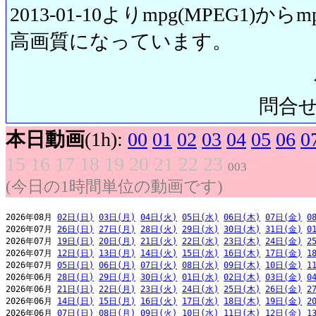
2013-01-10よりmpg(MPEG1)から
高画質になっています。
問合せ先:
本日動画
(1h):
00
01
02
03
04
05
06
0
15
16
17
18
19
20
21
22
23
003
(今日の1時間単位の動画です)
2026年08月 
02日(日)
03日(月)
04日(火)
05日(水)
06日(木)
07日(金)
0
2026年07月 
26日(日)
27日(月)
28日(火)
29日(水)
30日(木)
31日(金)
0
2026年07月 
19日(日)
20日(月)
21日(火)
22日(水)
23日(木)
24日(金)
2
2026年07月 
12日(日)
13日(月)
14日(火)
15日(水)
16日(木)
17日(金)
1
2026年07月 
05日(日)
06日(月)
07日(火)
08日(水)
09日(木)
10日(金)
1
2026年06月 
28日(日)
29日(月)
30日(火)
01日(水)
02日(木)
03日(金)
0
2026年06月 
21日(日)
22日(月)
23日(火)
24日(水)
25日(木)
26日(金)
2
2026年06月 
14日(日)
15日(月)
16日(火)
17日(水)
18日(木)
19日(金)
2
2026年06月 
07日(日)
08日(月)
09日(火)
10日(水)
11日(木)
12日(金)
1