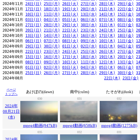
2024年11月 
24日(日)
25日(月)
26日(火)
27日(水)
28日(木)
29日(金)
3
2024年11月 
17日(日)
18日(月)
19日(火)
20日(水)
21日(木)
22日(金)
2
2024年11月 
10日(日)
11日(月)
12日(火)
13日(水)
14日(木)
15日(金)
1
2024年11月 
03日(日)
04日(月)
05日(火)
06日(水)
07日(木)
08日(金)
0
2024年10月 
27日(日)
28日(月)
29日(火)
30日(水)
31日(木)
01日(金)
0
2024年10月 
20日(日)
21日(月)
22日(火)
23日(水)
24日(木)
25日(金)
2
2024年10月 
13日(日)
14日(月)
15日(火)
16日(水)
17日(木)
18日(金)
1
2024年10月 
06日(日)
07日(月)
08日(火)
09日(水)
10日(木)
11日(金)
1
2024年09月 
29日(日)
30日(月)
01日(火)
02日(水)
03日(木)
04日(金)
0
2024年09月 
22日(日)
23日(月)
24日(火)
25日(水)
26日(木)
27日(金)
2
2024年09月 
15日(日)
16日(月)
17日(火)
18日(水)
19日(木)
20日(金)
2
2024年09月 
08日(日)
09日(月)
10日(火)
11日(水)
12日(木)
13日(金)
1
2024年09月 
01日(日)
02日(月)
03日(火)
04日(水)
05日(木)
06日(金)
0
2024年08月 
25日(日)
26日(月)
27日(火)
28日(水)
29日(木)
30日(金)
3
2024年08月                                     
22日(木)
23日(金)
ページ
あけぼの(dawn)
南中(culm)
たそがれ(dusk)
トップへ
030
031
032
2024年
08月21日
(水)
mpeg4動画(947kB)
mpeg4動画(658kB)
mpeg4動画(1275kB)
035
032
031
2024年