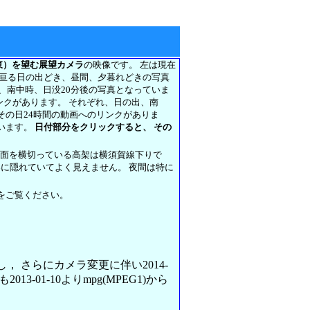
東）を望む展望カメラ
の映像です。 左は現在
に亘る日の出どき、昼間、夕暮れどきの写真
前、南中時、日没20分後の写真となっていま
リンクがあります。 それぞれ、日の出、南
その日24時間の動画へのリンクがありま
います。
日付部分をクリックすると、 その
正面を横切っている高架は横須賀線下りで
架に隠れていてよく見えません。 夜間は特に
をご覧ください。
変更し， さらにカメラ変更に伴い2014-
013-01-10よりmpg(MPEG1)から