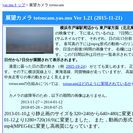
yas.muトップ
> 展望カメラ totsucam
展望カメラ totsucam.yas.mu Ver 1.21 (2015-11-21)
横浜市戸塚駅周辺から 東戸塚方面（北北
の映像です。 下に並んでいるのは、 7日間
(サムネイル)です。 それぞれ、日の出15分
す。 各写真の下にはmpeg形式の動画への
中、日没の前後1時間の画像です。 右欄には
す。
この7日間以外は日付が一覧表示されて
日付から7日分が展開されて表示されます。
適度に曇った日の雲の動き （例:
2005-10-24
） がとても楽しめます。 
す。 その下に横須賀線上り、東海道線、同貨物線が走っていますが、 高
中央左寄りの車の動きがよく見えます。
totsucamの仕組みについては、
totsucamはどのように実現されているか
カメラの故障等のため，以下の期間の画像はありません。
2013-11-27～2014-01-12
2018-05-28～2018-07-25
2013-01-10より静止画のサイズを320×240から640×480に
01-12より1280×720(16:9)に変更しました。 また，動画の形式も2
mp4(MPEG4)に変更し高画質になっています。