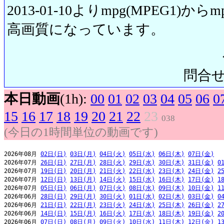
2013-01-10よりmpg(MPEG1)から
高画質になっています。
問合せ先:
本日動画
(1h):
00
01
02
03
04
05
06
0
15
16
17
18
19
20
21
22
23
038
(今日の1時間単位の動画です)
2026年08月 
02日(日)
03日(月)
04日(火)
05日(水)
06日(木)
07日(金)
2026年07月 
26日(日)
27日(月)
28日(火)
29日(水)
30日(木)
31日(金)
0
2026年07月 
19日(日)
20日(月)
21日(火)
22日(水)
23日(木)
24日(金)
2
2026年07月 
12日(日)
13日(月)
14日(火)
15日(水)
16日(木)
17日(金)
1
2026年07月 
05日(日)
06日(月)
07日(火)
08日(水)
09日(木)
10日(金)
1
2026年06月 
28日(日)
29日(月)
30日(火)
01日(水)
02日(木)
03日(金)
0
2026年06月 
21日(日)
22日(月)
23日(火)
24日(水)
25日(木)
26日(金)
2
2026年06月 
14日(日)
15日(月)
16日(火)
17日(水)
18日(木)
19日(金)
2
2026年06月 
07日(日)
08日(月)
09日(火)
10日(水)
11日(木)
12日(金)
1