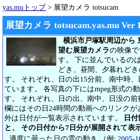
yas.muトップ
> 展望カメラ totsucam
展望カメラ totsucam.yas.mu Ver 1.2
横浜市戸塚駅周辺から 
望む展望カメラ
の映像で
す。 下に並んでいるのは
どき、昼間、夕暮れどき
す。 それぞれ、日の出15分前、南中時、
ています。 各写真の下にはmpeg形式
す。 それぞれ、日の出、南中、日没の前
欄にはその日24時間の動画へのリンク
外は日付が一覧表示されています。
日付
と、 その日付から7日分が展開されて表
適度に曇った日の雲の動き （例:
2005-1