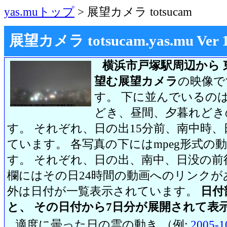
yas.muトップ
> 展望カメラ totsucam
展望カメラ totsucam.yas.mu Ver 1.2
横浜市戸塚駅周辺から 
望む展望カメラ
の映像で
す。 下に並んでいるのは
どき、昼間、夕暮れどき
す。 それぞれ、日の出15分前、南中時、
ています。 各写真の下にはmpeg形式
す。 それぞれ、日の出、南中、日没の前
欄にはその日24時間の動画へのリンク
外は日付が一覧表示されています。
日付
と、 その日付から7日分が展開されて表
適度に曇った日の雲の動き （例:
2005-1