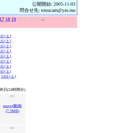
公開開始: 2005-11-03
問合せ先: totsucam@yas.mu
17
18
19
20
21
22
23
003
8日(土)
1日(土)
5日(土)
8日(土)
1日(土)
4日(土)
7日(土)
0日(土)
13日(土)
終日(24時間分)
012
mpeg4動画
(7.3MB)
011