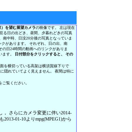
東）を望む展望カメラ
の映像です。 左は現在
に亘る日の出どき、昼間、夕暮れどきの写真
前、南中時、日没20分後の写真となっていま
リンクがあります。 それぞれ、日の出、南
その日24時間の動画へのリンクがありま
います。
日付部分をクリックすると、 その
正面を横切っている高架は横須賀線下りで
架に隠れていてよく見えません。 夜間は特に
をご覧ください。
変更し， さらにカメラ変更に伴い2014-
013-01-10よりmpg(MPEG1)から