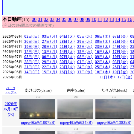
本日動画
(1h):
00
01
02
03
04
05
06
07
08
09
10
11
12
13
14
15
16
(今日の1時間単位の動画です)
2026年08月 
02日(日)
03日(月)
04日(火)
05日(水)
06日(木)
07日(金)
0
2026年07月 
26日(日)
27日(月)
28日(火)
29日(水)
30日(木)
31日(金)
0
2026年07月 
19日(日)
20日(月)
21日(火)
22日(水)
23日(木)
24日(金)
2
2026年07月 
12日(日)
13日(月)
14日(火)
15日(水)
16日(木)
17日(金)
1
2026年07月 
05日(日)
06日(月)
07日(火)
08日(水)
09日(木)
10日(金)
1
2026年06月 
28日(日)
29日(月)
30日(火)
01日(水)
02日(木)
03日(金)
0
2026年06月 
21日(日)
22日(月)
23日(火)
24日(水)
25日(木)
26日(金)
2
2026年06月 
14日(日)
15日(月)
16日(火)
17日(水)
18日(木)
19日(金)
2
2026年06月                                     
11日(木)
12日(金)
ページ
あけぼの(dawn)
南中(culm)
たそがれ(dusk)
トップへ
010
009
010
2026年
06月10日
(水)
mpeg4動画(1007kB)
mpeg4動画(634kB)
mpeg4動画(1382kB)
013
011
012