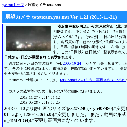
yas.muトップ
> 展望カメラ totsucam
展望カメラ totsucam.yas.mu Ver 1.21 (2015-11-21)
横浜市戸塚駅周辺から 東戸塚方面（北北
の映像です。 下に並んでいるのは、 7日間
(サムネイル)です。 それぞれ、日の出15分
す。 各写真の下にはmpeg形式の動画への
中、日没の前後1時間の画像です。 右欄には
す。
この7日間以外は日付が一覧表示されて
日付から7日分が展開されて表示されます。
適度に曇った日の雲の動き （例:
2005-10-24
） がとても楽しめます。 
す。 その下に横須賀線上り、東海道線、同貨物線が走っていますが、 高
中央左寄りの車の動きがよく見えます。
totsucamの仕組みについては、
totsucamはどのように実現されているか
カメラの故障等のため，以下の期間の画像はありません。
2013-11-27～2014-01-12
2018-05-28～2018-07-25
2013-01-10より静止画のサイズを320×240から640×480に
01-12より1280×720(16:9)に変更しました。 また，動画の形式も2
mp4(MPEG4)に変更し高画質になっています。