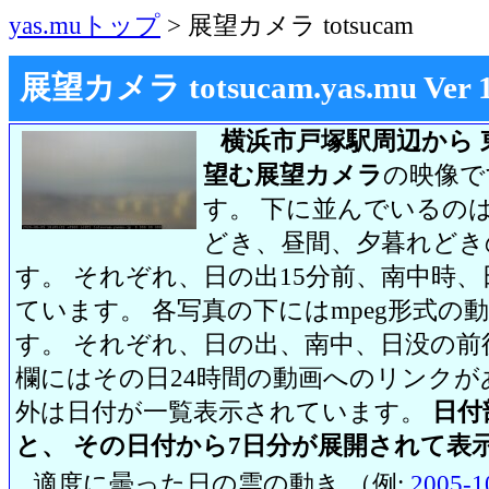
yas.muトップ
> 展望カメラ totsucam
展望カメラ totsucam.yas.mu Ver 1.2
横浜市戸塚駅周辺から 
望む展望カメラ
の映像で
す。 下に並んでいるのは
どき、昼間、夕暮れどき
す。 それぞれ、日の出15分前、南中時、
ています。 各写真の下にはmpeg形式
す。 それぞれ、日の出、南中、日没の前
欄にはその日24時間の動画へのリンク
外は日付が一覧表示されています。
日付
と、 その日付から7日分が展開されて表
適度に曇った日の雲の動き （例:
2005-1