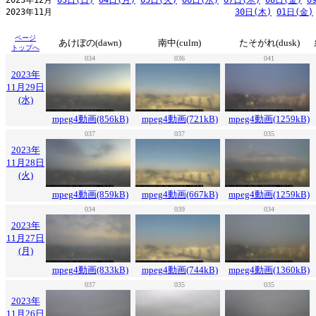
2023年12月 
03日(日)
04日(月)
05日(火)
06日(水)
07日(木)
08日(金)
0
2023年11月                                     
30日(木)
01日(金)
ページ
あけぼの(dawn)
南中(culm)
たそがれ(dusk)
トップへ
034
036
041
2023年
11月29日
(水)
mpeg4動画(856kB)
mpeg4動画(721kB)
mpeg4動画(1259kB)
037
037
035
2023年
11月28日
(火)
mpeg4動画(859kB)
mpeg4動画(667kB)
mpeg4動画(1259kB)
034
039
034
2023年
11月27日
(月)
mpeg4動画(833kB)
mpeg4動画(744kB)
mpeg4動画(1360kB)
037
035
035
2023年
11月26日