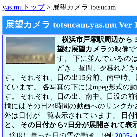
yas.muトップ
> 展望カメラ totsucam
展望カメラ totsucam.yas.mu Ver 1.2
横浜市戸塚駅周辺から 
望む展望カメラ
の映像で
す。 下に並んでいるのは
どき、昼間、夕暮れどき
す。 それぞれ、日の出15分前、南中時、
ています。 各写真の下にはmpeg形式
す。 それぞれ、日の出、南中、日没の前
欄にはその日24時間の動画へのリンク
外は日付が一覧表示されています。
日付
と、 その日付から7日分が展開されて表
適度に曇った日の雲の動き （例:
2005-1