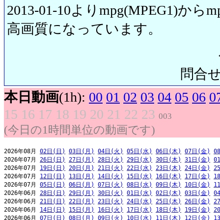
2013-01-10よりmpg(MPEG1)から
高画質になっています。
問合せ先:
本日動画
(1h):
00
01
02
03
04
05
06
0
15
16
17
18
19
20
21
22
23
003
(今日の1時間単位の動画です)
2026年08月 
02日(日)
03日(月)
04日(火)
05日(水)
06日(木)
07日(金)
0
2026年07月 
26日(日)
27日(月)
28日(火)
29日(水)
30日(木)
31日(金)
0
2026年07月 
19日(日)
20日(月)
21日(火)
22日(水)
23日(木)
24日(金)
2
2026年07月 
12日(日)
13日(月)
14日(火)
15日(水)
16日(木)
17日(金)
1
2026年07月 
05日(日)
06日(月)
07日(火)
08日(水)
09日(木)
10日(金)
1
2026年06月 
28日(日)
29日(月)
30日(火)
01日(水)
02日(木)
03日(金)
0
2026年06月 
21日(日)
22日(月)
23日(火)
24日(水)
25日(木)
26日(金)
2
2026年06月 
14日(日)
15日(月)
16日(火)
17日(水)
18日(木)
19日(金)
2
2026年06月 
07日(日)
08日(月)
09日(火)
10日(水)
11日(木)
12日(金)
1