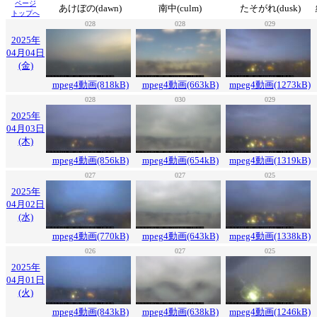
ページ
あけぼの(dawn)
南中(culm)
たそがれ(dusk)
トップへ
028
028
029
2025年
04月04日
(金)
mpeg4動画(818kB)
mpeg4動画(663kB)
mpeg4動画(1273kB)
028
030
029
2025年
04月03日
(木)
mpeg4動画(856kB)
mpeg4動画(654kB)
mpeg4動画(1319kB)
027
027
025
2025年
04月02日
(水)
mpeg4動画(770kB)
mpeg4動画(643kB)
mpeg4動画(1338kB)
026
027
025
2025年
04月01日
(火)
mpeg4動画(843kB)
mpeg4動画(638kB)
mpeg4動画(1246kB)