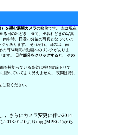
東）を望む展望カメラ
の映像です。 左は現在
に亘る日の出どき、昼間、夕暮れどきの写真
前、南中時、日没20分後の写真となっていま
リンクがあります。 それぞれ、日の出、南
その日24時間の動画へのリンクがありま
います。
日付部分をクリックすると、 その
正面を横切っている高架は横須賀線下りで
架に隠れていてよく見えません。 夜間は特に
をご覧ください。
変更し， さらにカメラ変更に伴い2014-
013-01-10よりmpg(MPEG1)から