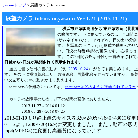
yas.muトップ
> 展望カメラ totsucam
展望カメラ totsucam.yas.mu Ver 1.21 (2015-11-21)
横浜市戸塚駅周辺から 東戸塚方面（北北
の映像です。 下に並んでいるのは、 7日間
(サムネイル)です。 それぞれ、日の出15分
す。 各写真の下にはmpeg形式の動画への
中、日没の前後1時間の画像です。 右欄には
す。
この7日間以外は日付が一覧表示されて
日付から7日分が展開されて表示されます。
適度に曇った日の雲の動き （例:
2005-10-24
） がとても楽しめます。 
す。 その下に横須賀線上り、東海道線、同貨物線が走っていますが、 高
中央左寄りの車の動きがよく見えます。
totsucamの仕組みについては、
totsucamはどのように実現されているか
カメラの故障等のため，以下の期間の画像はありません。
2013-11-27～2014-01-12
2018-05-28～2018-07-25
2013-01-10より静止画のサイズを320×240から640×480に
01-12より1280×720(16:9)に変更しました。 また，動画の形式も2
mp4(MPEG4)に変更し高画質になっています。