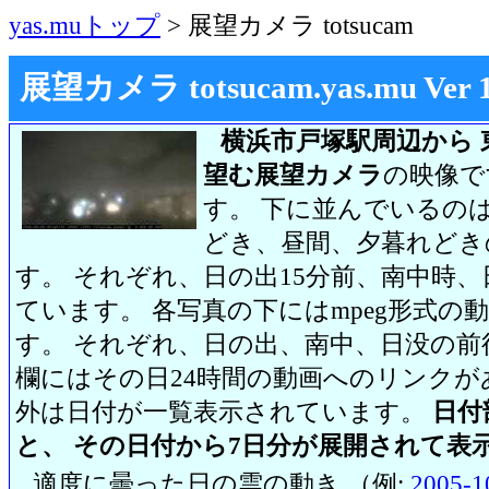
yas.muトップ
> 展望カメラ totsucam
展望カメラ totsucam.yas.mu Ver 1.2
横浜市戸塚駅周辺から 
望む展望カメラ
の映像で
す。 下に並んでいるのは
どき、昼間、夕暮れどき
す。 それぞれ、日の出15分前、南中時、
ています。 各写真の下にはmpeg形式
す。 それぞれ、日の出、南中、日没の前
欄にはその日24時間の動画へのリンク
外は日付が一覧表示されています。
日付
と、 その日付から7日分が展開されて表
適度に曇った日の雲の動き （例:
2005-1