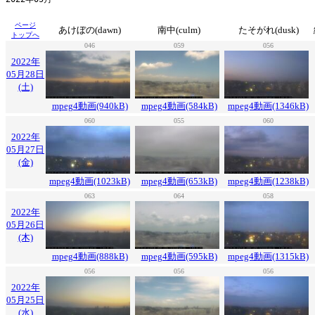
ページ
あけぼの(dawn)
南中(culm)
たそがれ(dusk)
トップへ
046
059
056
2022年
05月28日
(土)
mpeg4動画(940kB)
mpeg4動画(584kB)
mpeg4動画(1346kB)
060
055
060
2022年
05月27日
(金)
mpeg4動画(1023kB)
mpeg4動画(653kB)
mpeg4動画(1238kB)
063
064
058
2022年
05月26日
(木)
mpeg4動画(888kB)
mpeg4動画(595kB)
mpeg4動画(1315kB)
056
056
056
2022年
05月25日
(水)