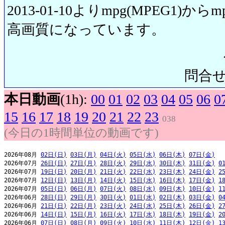
2013-01-10よりmpg(MPEG1)から
高画質になっています。
問合せ先:
本日動画
(1h):
00
01
02
03
04
05
06
0
15
16
17
18
19
20
21
22
23
038
(今日の1時間単位の動画です)
2026年08月 
02日(日)
03日(月)
04日(火)
05日(水)
06日(木)
07日(金)
2026年07月 
26日(日)
27日(月)
28日(火)
29日(水)
30日(木)
31日(金)
0
2026年07月 
19日(日)
20日(月)
21日(火)
22日(水)
23日(木)
24日(金)
2
2026年07月 
12日(日)
13日(月)
14日(火)
15日(水)
16日(木)
17日(金)
1
2026年07月 
05日(日)
06日(月)
07日(火)
08日(水)
09日(木)
10日(金)
1
2026年06月 
28日(日)
29日(月)
30日(火)
01日(水)
02日(木)
03日(金)
0
2026年06月 
21日(日)
22日(月)
23日(火)
24日(水)
25日(木)
26日(金)
2
2026年06月 
14日(日)
15日(月)
16日(火)
17日(水)
18日(木)
19日(金)
2
2026年06月 
07日(日)
08日(月)
09日(火)
10日(水)
11日(木)
12日(金)
1