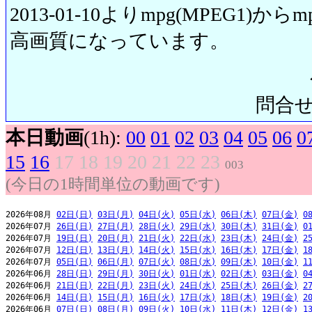
2013-01-10よりmpg(MPEG1)から
高画質になっています。
問合せ先:
本日動画
(1h):
00
01
02
03
04
05
06
0
15
16
17
18
19
20
21
22
23
003
(今日の1時間単位の動画です)
2026年08月 
02日(日)
03日(月)
04日(火)
05日(水)
06日(木)
07日(金)
0
2026年07月 
26日(日)
27日(月)
28日(火)
29日(水)
30日(木)
31日(金)
0
2026年07月 
19日(日)
20日(月)
21日(火)
22日(水)
23日(木)
24日(金)
2
2026年07月 
12日(日)
13日(月)
14日(火)
15日(水)
16日(木)
17日(金)
1
2026年07月 
05日(日)
06日(月)
07日(火)
08日(水)
09日(木)
10日(金)
1
2026年06月 
28日(日)
29日(月)
30日(火)
01日(水)
02日(木)
03日(金)
0
2026年06月 
21日(日)
22日(月)
23日(火)
24日(水)
25日(木)
26日(金)
2
2026年06月 
14日(日)
15日(月)
16日(火)
17日(水)
18日(木)
19日(金)
2
2026年06月 
07日(日)
08日(月)
09日(火)
10日(水)
11日(木)
12日(金)
1