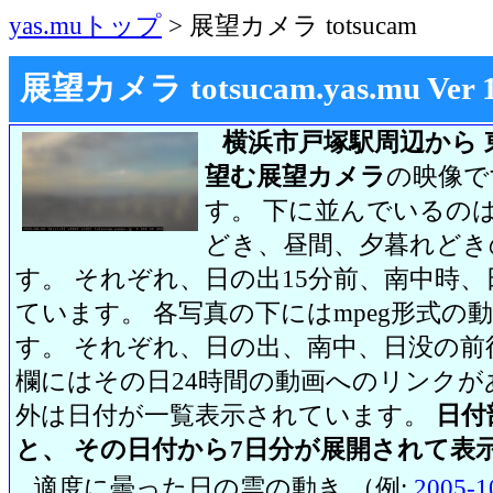
yas.muトップ
> 展望カメラ totsucam
展望カメラ totsucam.yas.mu Ver 1.2
横浜市戸塚駅周辺から 
望む展望カメラ
の映像で
す。 下に並んでいるのは
どき、昼間、夕暮れどき
す。 それぞれ、日の出15分前、南中時、
ています。 各写真の下にはmpeg形式
す。 それぞれ、日の出、南中、日没の前
欄にはその日24時間の動画へのリンク
外は日付が一覧表示されています。
日付
と、 その日付から7日分が展開されて表
適度に曇った日の雲の動き （例:
2005-1