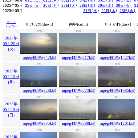
2025年06月 
01日(日)
02日(月)
03日(火)
04日(水)
05日(木)
06日(金)
0
2025年05月 
25日(日)
26日(月)
27日(火)
28日(水)
29日(木)
30日(金)
3
2025年05月                            
21日(水)
22日(木)
23日(金)
ページ
あけぼの(dawn)
南中(culm)
たそがれ(dusk)
トップへ
028
030
025
2025年
05月20日
(火)
mpeg4動画(847kB)
mpeg4動画(617kB)
mpeg4動画(1427kB)
025
027
030
2025年
05月19日
(月)
mpeg4動画(828kB)
mpeg4動画(673kB)
mpeg4動画(1385kB)
031
031
031
2025年
05月18日
(日)
mpeg4動画(895kB)
mpeg4動画(688kB)
mpeg4動画(1261kB)
028
027
026
2025年