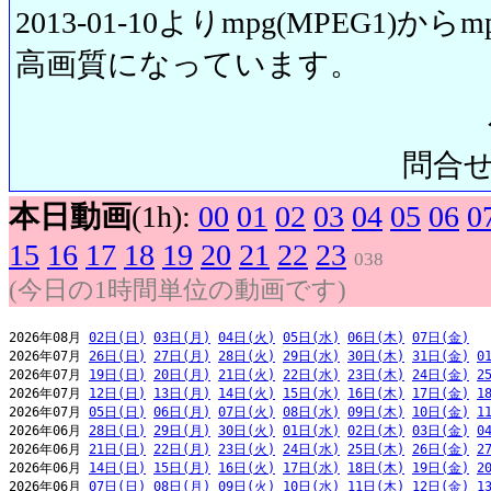
2013-01-10よりmpg(MPEG1)から
高画質になっています。
問合せ先:
本日動画
(1h):
00
01
02
03
04
05
06
0
15
16
17
18
19
20
21
22
23
038
(今日の1時間単位の動画です)
2026年08月 
02日(日)
03日(月)
04日(火)
05日(水)
06日(木)
07日(金)
2026年07月 
26日(日)
27日(月)
28日(火)
29日(水)
30日(木)
31日(金)
0
2026年07月 
19日(日)
20日(月)
21日(火)
22日(水)
23日(木)
24日(金)
2
2026年07月 
12日(日)
13日(月)
14日(火)
15日(水)
16日(木)
17日(金)
1
2026年07月 
05日(日)
06日(月)
07日(火)
08日(水)
09日(木)
10日(金)
1
2026年06月 
28日(日)
29日(月)
30日(火)
01日(水)
02日(木)
03日(金)
0
2026年06月 
21日(日)
22日(月)
23日(火)
24日(水)
25日(木)
26日(金)
2
2026年06月 
14日(日)
15日(月)
16日(火)
17日(水)
18日(木)
19日(金)
2
2026年06月 
07日(日)
08日(月)
09日(火)
10日(水)
11日(木)
12日(金)
1