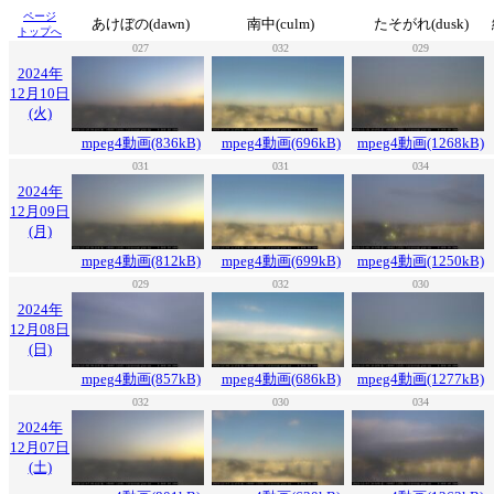
ページ
あけぼの(dawn)
南中(culm)
たそがれ(dusk)
トップへ
027
032
029
2024年
12月10日
(火)
mpeg4動画(836kB)
mpeg4動画(696kB)
mpeg4動画(1268kB)
031
031
034
2024年
12月09日
(月)
mpeg4動画(812kB)
mpeg4動画(699kB)
mpeg4動画(1250kB)
029
032
030
2024年
12月08日
(日)
mpeg4動画(857kB)
mpeg4動画(686kB)
mpeg4動画(1277kB)
032
030
034
2024年
12月07日
(土)