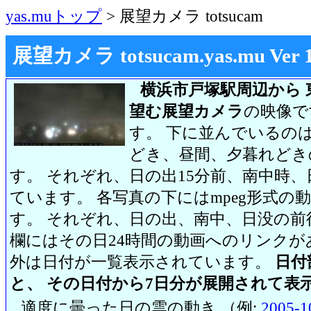
yas.muトップ
> 展望カメラ totsucam
展望カメラ totsucam.yas.mu Ver 1.2
横浜市戸塚駅周辺から 
望む展望カメラ
の映像で
す。 下に並んでいるのは
どき、昼間、夕暮れどき
す。 それぞれ、日の出15分前、南中時、
ています。 各写真の下にはmpeg形式
す。 それぞれ、日の出、南中、日没の前
欄にはその日24時間の動画へのリンク
外は日付が一覧表示されています。
日付
と、 その日付から7日分が展開されて表
適度に曇った日の雲の動き （例:
2005-1