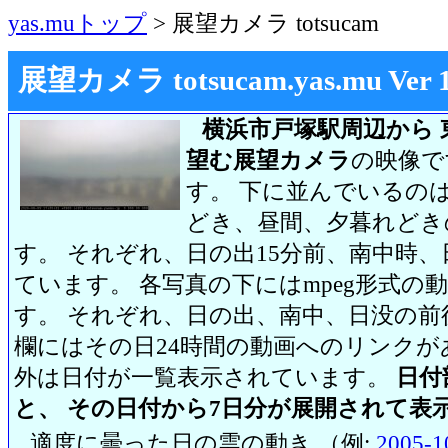
yas.muトップ
> 展望カメラ totsucam
展望カメラ totsucam.yas.mu Ver 1.2
横浜市戸塚駅周辺から 
望む展望カメラ
の映像で
す。 下に並んでいるのは
どき、昼間、夕暮れどき
す。 それぞれ、日の出15分前、南中時、
ています。 各写真の下にはmpeg形式
す。 それぞれ、日の出、南中、日没の前
欄にはその日24時間の動画へのリンク
外は日付が一覧表示されています。
日付
と、 その日付から7日分が展開されて表
適度に曇った日の雲の動き （例:
2005-1