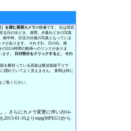
東）を望む展望カメラ
の映像です。 左は現在
に亘る日の出どき、昼間、夕暮れどきの写真
前、南中時、日没20分後の写真となっていま
リンクがあります。 それぞれ、日の出、南
その日24時間の動画へのリンクがありま
います。
日付部分をクリックすると、 その
正面を横切っている高架は横須賀線下りで
架に隠れていてよく見えません。 夜間は特に
をご覧ください。
変更し， さらにカメラ変更に伴い2014-
013-01-10よりmpg(MPEG1)から