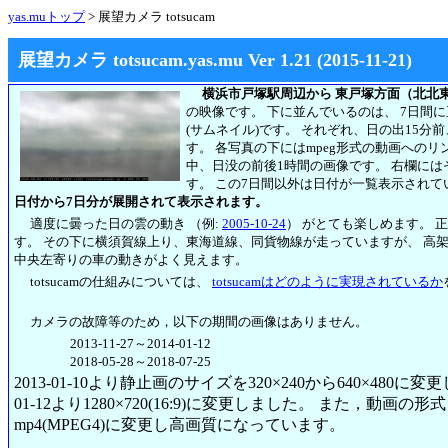
yas.muトップ
> 展望カメラ totsucam
展望カメラ totsucam.yas.mu Ver 1.21 (2015-11-21)
横浜市戸塚駅周辺から 東戸塚方面（北北
の映像です。 下に並んでいるのは、 7日間
(サムネイル)です。 それぞれ、日の出15分
す。 各写真の下にはmpeg形式の動画への
中、日没の前後1時間の画像です。 右欄には
す。
この7日間以外は日付が一覧表示されて
日付から7日分が展開されて表示されます。
適度に曇った日の雲の動き （例:
2005-10-24
） がとても楽しめます。 
す。 その下に横須賀線上り、東海道線、同貨物線が走っていますが、 高
中央左寄りの車の動きがよく見えます。
totsucamの仕組みについては、
totsucamはどのように実現されているか
カメラの故障等のため，以下の期間の画像はありません。
2013-11-27～2014-01-12
2018-05-28～2018-07-25
2013-01-10より静止画のサイズを320×240から640×480に
01-12より1280×720(16:9)に変更しました。 また，動画の形式も2
mp4(MPEG4)に変更し高画質になっています。