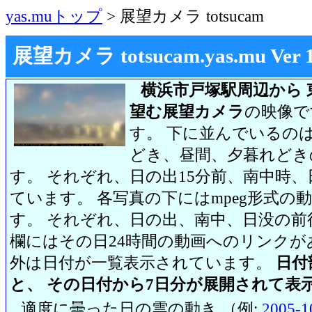
yas.muトップ
> 展望カメラ totsucam
展望カメラ totsucam.yas.mu Ver 1.2
横浜市戸塚駅周辺から 
望む展望カメラ
の映像で
す。 下に並んでいるのは
どき、昼間、夕暮れどき
す。 それぞれ、日の出15分前、南中時、
ています。 各写真の下にはmpeg形式
す。 それぞれ、日の出、南中、日没の前
欄にはその日24時間の動画へのリンク
外は日付が一覧表示されています。
日付
と、 その日付から7日分が展開されて表
適度に曇った日の雲の動き （例:
2005-1