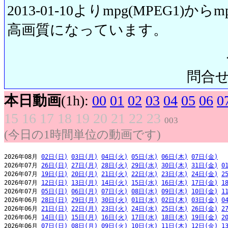
2013-01-10よりmpg(MPEG1)から
高画質になっています。
問合せ先:
本日動画
(1h):
00
01
02
03
04
05
06
0
15
16
17
18
19
20
21
22
23
003
(今日の1時間単位の動画です)
2026年08月 
02日(日)
03日(月)
04日(火)
05日(水)
06日(木)
07日(金)
2026年07月 
26日(日)
27日(月)
28日(火)
29日(水)
30日(木)
31日(金)
0
2026年07月 
19日(日)
20日(月)
21日(火)
22日(水)
23日(木)
24日(金)
2
2026年07月 
12日(日)
13日(月)
14日(火)
15日(水)
16日(木)
17日(金)
1
2026年07月 
05日(日)
06日(月)
07日(火)
08日(水)
09日(木)
10日(金)
1
2026年06月 
28日(日)
29日(月)
30日(火)
01日(水)
02日(木)
03日(金)
0
2026年06月 
21日(日)
22日(月)
23日(火)
24日(水)
25日(木)
26日(金)
2
2026年06月 
14日(日)
15日(月)
16日(火)
17日(水)
18日(木)
19日(金)
2
2026年06月 
07日(日)
08日(月)
09日(火)
10日(水)
11日(木)
12日(金)
1