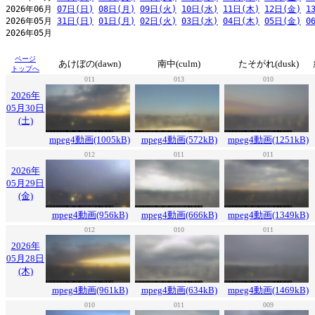
2026年06月 
07日(日)
08日(月)
09日(火)
10日(水)
11日(木)
12日(金)
1
2026年05月 
31日(日)
01日(月)
02日(火)
03日(水)
04日(木)
05日(金)
0
ページ
あけぼの(dawn)
南中(culm)
たそがれ(dusk)
トップへ
011
013
010
2026年
05月30日
(土)
mpeg4動画(1005kB)
mpeg4動画(572kB)
mpeg4動画(1251kB)
012
011
011
2026年
05月29日
(金)
mpeg4動画(956kB)
mpeg4動画(666kB)
mpeg4動画(1349kB)
012
010
011
2026年
05月28日
(木)
mpeg4動画(961kB)
mpeg4動画(634kB)
mpeg4動画(1469kB)
010
011
009