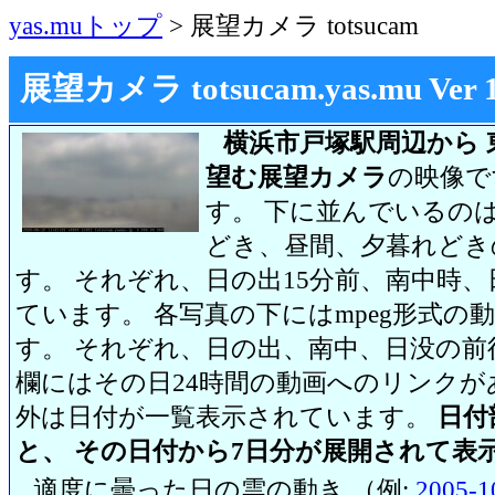
yas.muトップ
> 展望カメラ totsucam
展望カメラ totsucam.yas.mu Ver 1.2
横浜市戸塚駅周辺から 
望む展望カメラ
の映像で
す。 下に並んでいるのは
どき、昼間、夕暮れどき
す。 それぞれ、日の出15分前、南中時、
ています。 各写真の下にはmpeg形式
す。 それぞれ、日の出、南中、日没の前
欄にはその日24時間の動画へのリンク
外は日付が一覧表示されています。
日付
と、 その日付から7日分が展開されて表
適度に曇った日の雲の動き （例:
2005-1