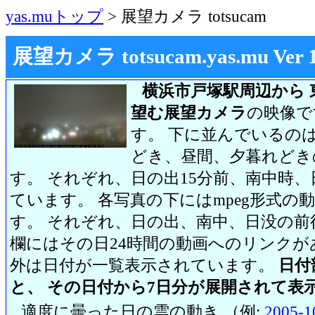
yas.muトップ
> 展望カメラ totsucam
展望カメラ totsucam.yas.mu Ver 1.2
横浜市戸塚駅周辺から 
望む展望カメラ
の映像で
す。 下に並んでいるのは
どき、昼間、夕暮れどき
す。 それぞれ、日の出15分前、南中時、
ています。 各写真の下にはmpeg形式
す。 それぞれ、日の出、南中、日没の前
欄にはその日24時間の動画へのリンク
外は日付が一覧表示されています。
日付
と、 その日付から7日分が展開されて表
適度に曇った日の雲の動き （例:
2005-1