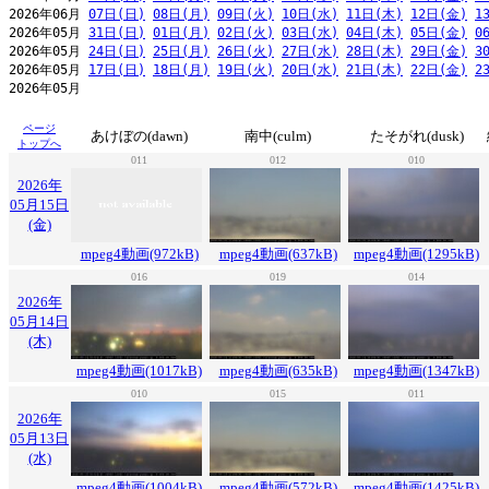
2026年06月 
07日(日)
08日(月)
09日(火)
10日(水)
11日(木)
12日(金)
1
2026年05月 
31日(日)
01日(月)
02日(火)
03日(水)
04日(木)
05日(金)
0
2026年05月 
24日(日)
25日(月)
26日(火)
27日(水)
28日(木)
29日(金)
3
2026年05月 
17日(日)
18日(月)
19日(火)
20日(水)
21日(木)
22日(金)
2
2026年05月                                                     
ページ
あけぼの(dawn)
南中(culm)
たそがれ(dusk)
トップへ
011
012
010
2026年
05月15日
(金)
mpeg4動画(972kB)
mpeg4動画(637kB)
mpeg4動画(1295kB)
016
019
014
2026年
05月14日
(木)
mpeg4動画(1017kB)
mpeg4動画(635kB)
mpeg4動画(1347kB)
010
015
011
2026年
05月13日
(水)
mpeg4動画(1004kB)
mpeg4動画(572kB)
mpeg4動画(1425kB)