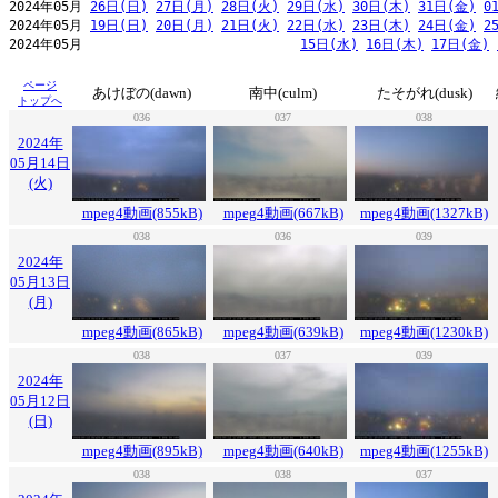
2024年05月 
26日(日)
27日(月)
28日(火)
29日(水)
30日(木)
31日(金)
0
2024年05月 
19日(日)
20日(月)
21日(火)
22日(水)
23日(木)
24日(金)
2
2024年05月                            
15日(水)
16日(木)
17日(金)
ページ
あけぼの(dawn)
南中(culm)
たそがれ(dusk)
トップへ
036
037
038
2024年
05月14日
(火)
mpeg4動画(855kB)
mpeg4動画(667kB)
mpeg4動画(1327kB)
038
036
039
2024年
05月13日
(月)
mpeg4動画(865kB)
mpeg4動画(639kB)
mpeg4動画(1230kB)
038
037
039
2024年
05月12日
(日)
mpeg4動画(895kB)
mpeg4動画(640kB)
mpeg4動画(1255kB)
038
038
037