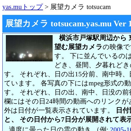
yas.muトップ
> 展望カメラ totsucam
展望カメラ totsucam.yas.mu Ver 1.2
横浜市戸塚駅周辺から 
望む展望カメラ
の映像で
す。 下に並んでいるのは
どき、昼間、夕暮れどき
す。 それぞれ、日の出15分前、南中時、
ています。 各写真の下にはmpeg形式
す。 それぞれ、日の出、南中、日没の前
欄にはその日24時間の動画へのリンク
外は日付が一覧表示されています。
日付
と、 その日付から7日分が展開されて表
適度に曇った日の雲の動き （例:
2005-1