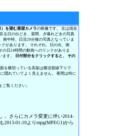
東）を望む展望カメラ
の映像です。 左は現在
に亘る日の出どき、昼間、夕暮れどきの写真
前、南中時、日没20分後の写真となっていま
リンクがあります。 それぞれ、日の出、南
その日24時間の動画へのリンクがありま
います。
日付部分をクリックすると、 その
正面を横切っている高架は横須賀線下りで
架に隠れていてよく見えません。 夜間は特に
をご覧ください。
変更し， さらにカメラ変更に伴い2014-
013-01-10よりmpg(MPEG1)から