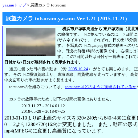
yas.muトップ
> 展望カメラ totsucam
展望カメラ totsucam.yas.mu Ver 1.21 (2015-11-21)
横浜市戸塚駅周辺から 東戸塚方面（北北
の映像です。 下に並んでいるのは、 7日間
(サムネイル)です。 それぞれ、日の出15分
す。 各写真の下にはmpeg形式の動画への
中、日没の前後1時間の画像です。 右欄には
す。
この7日間以外は日付が一覧表示されて
日付から7日分が展開されて表示されます。
適度に曇った日の雲の動き （例:
2005-10-24
） がとても楽しめます。 
す。 その下に横須賀線上り、東海道線、同貨物線が走っていますが、 高
中央左寄りの車の動きがよく見えます。
totsucamの仕組みについては、
totsucamはどのように実現されているか
カメラの故障等のため，以下の期間の画像はありません。
2013-11-27～2014-01-12
2018-05-28～2018-07-25
2013-01-10より静止画のサイズを320×240から640×480に
01-12より1280×720(16:9)に変更しました。 また，動画の形式も2
mp4(MPEG4)に変更し高画質になっています。