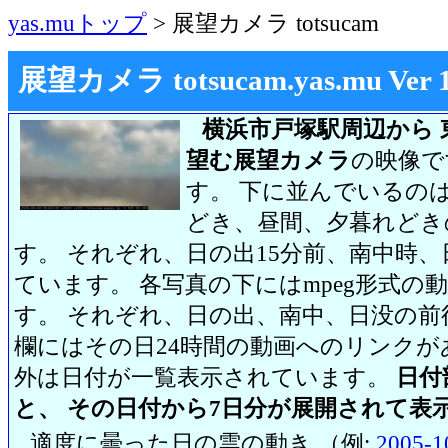
yas.muトップ
> 展望カメラ totsucam
展望カメラ totsucam.yas.mu Ver 1.2
横浜市戸塚駅周辺から 
望む展望カメラ
の映像で
す。 下に並んでいるのは
どき、昼間、夕暮れどき
す。 それぞれ、日の出15分前、南中時、
ています。 各写真の下にはmpeg形式
す。 それぞれ、日の出、南中、日没の前
欄にはその日24時間の動画へのリンク
外は日付が一覧表示されています。
日付
と、 その日付から7日分が展開されて表
適度に曇った日の雲の動き （例:
2005-1