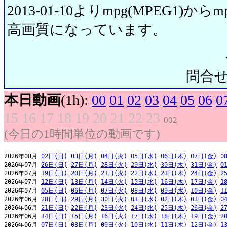
2013-01-10よりmpg(MPEG1)から
高画質になっています。
問合せ先:
本日動画
(1h):
00
01
02
03
04
05
06
0
15
16
17
18
19
20
21
22
23
002
(今日の1時間単位の動画です)
2026年08月 
02日(日)
03日(月)
04日(火)
05日(水)
06日(木)
07日(金)
0
2026年07月 
26日(日)
27日(月)
28日(火)
29日(水)
30日(木)
31日(金)
0
2026年07月 
19日(日)
20日(月)
21日(火)
22日(水)
23日(木)
24日(金)
2
2026年07月 
12日(日)
13日(月)
14日(火)
15日(水)
16日(木)
17日(金)
1
2026年07月 
05日(日)
06日(月)
07日(火)
08日(水)
09日(木)
10日(金)
1
2026年06月 
28日(日)
29日(月)
30日(火)
01日(水)
02日(木)
03日(金)
0
2026年06月 
21日(日)
22日(月)
23日(火)
24日(水)
25日(木)
26日(金)
2
2026年06月 
14日(日)
15日(月)
16日(火)
17日(水)
18日(木)
19日(金)
2
2026年06月 
07日(日)
08日(月)
09日(火)
10日(水)
11日(木)
12日(金)
1