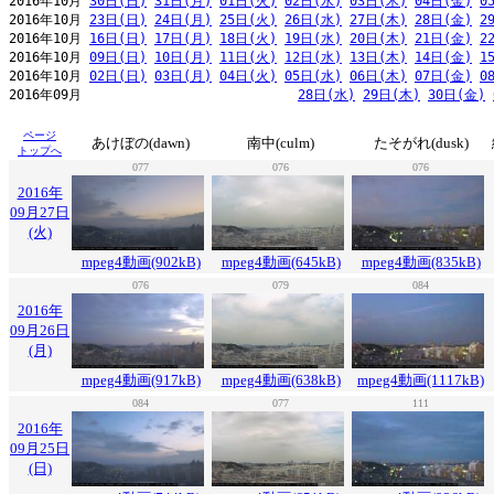
2016年10月 
30日(日)
31日(月)
01日(火)
02日(水)
03日(木)
04日(金)
0
2016年10月 
23日(日)
24日(月)
25日(火)
26日(水)
27日(木)
28日(金)
2
2016年10月 
16日(日)
17日(月)
18日(火)
19日(水)
20日(木)
21日(金)
2
2016年10月 
09日(日)
10日(月)
11日(火)
12日(水)
13日(木)
14日(金)
1
2016年10月 
02日(日)
03日(月)
04日(火)
05日(水)
06日(木)
07日(金)
0
2016年09月                            
28日(水)
29日(木)
30日(金)
ページ
あけぼの(dawn)
南中(culm)
たそがれ(dusk)
トップへ
077
076
076
2016年
09月27日
(火)
mpeg4動画(902kB)
mpeg4動画(645kB)
mpeg4動画(835kB)
076
079
084
2016年
09月26日
(月)
mpeg4動画(917kB)
mpeg4動画(638kB)
mpeg4動画(1117kB)
084
077
111
2016年
09月25日
(日)