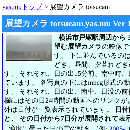
yas.muトップ
> 展望カメラ totsucam
展望カメラ totsucam.yas.mu Ver 1.2
横浜市戸塚駅周辺から 
望む展望カメラ
の映像で
す。 下に並んでいるのは
どき、昼間、夕暮れどき
す。 それぞれ、日の出15分前、南中時、
ています。 各写真の下にはmpeg形式
す。 それぞれ、日の出、南中、日没の前
欄にはその日24時間の動画へのリンク
外は日付が一覧表示されています。
日付
と、 その日付から7日分が展開されて表
適度に曇った日の雲の動き （例:
2005-1