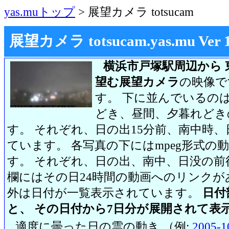
yas.muトップ
> 展望カメラ totsucam
展望カメラ totsucam.yas.mu Ver 1.2
横浜市戸塚駅周辺から 
望む展望カメラ
の映像で
す。 下に並んでいるのは
どき、昼間、夕暮れどき
す。 それぞれ、日の出15分前、南中時、
ています。 各写真の下にはmpeg形式
す。 それぞれ、日の出、南中、日没の前
欄にはその日24時間の動画へのリンク
外は日付が一覧表示されています。
日付
と、 その日付から7日分が展開されて表
適度に曇った日の雲の動き （例:
2005-1