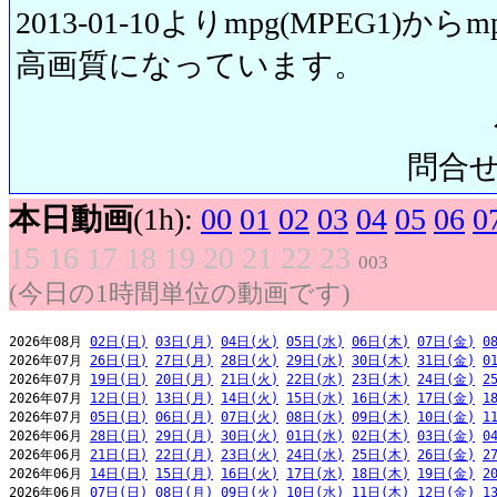
2013-01-10よりmpg(MPEG1)から
高画質になっています。
問合せ先:
本日動画
(1h):
00
01
02
03
04
05
06
0
15
16
17
18
19
20
21
22
23
003
(今日の1時間単位の動画です)
2026年08月 
02日(日)
03日(月)
04日(火)
05日(水)
06日(木)
07日(金)
0
2026年07月 
26日(日)
27日(月)
28日(火)
29日(水)
30日(木)
31日(金)
0
2026年07月 
19日(日)
20日(月)
21日(火)
22日(水)
23日(木)
24日(金)
2
2026年07月 
12日(日)
13日(月)
14日(火)
15日(水)
16日(木)
17日(金)
1
2026年07月 
05日(日)
06日(月)
07日(火)
08日(水)
09日(木)
10日(金)
1
2026年06月 
28日(日)
29日(月)
30日(火)
01日(水)
02日(木)
03日(金)
0
2026年06月 
21日(日)
22日(月)
23日(火)
24日(水)
25日(木)
26日(金)
2
2026年06月 
14日(日)
15日(月)
16日(火)
17日(水)
18日(木)
19日(金)
2
2026年06月 
07日(日)
08日(月)
09日(火)
10日(水)
11日(木)
12日(金)
1