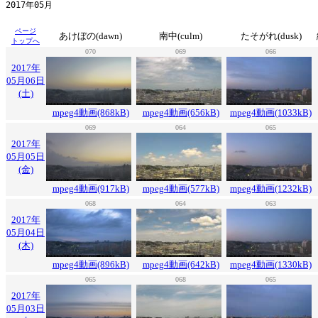
ページ
あけぼの(dawn)
南中(culm)
たそがれ(dusk)
トップへ
070
069
066
2017年
05月06日
(土)
mpeg4動画(868kB)
mpeg4動画(656kB)
mpeg4動画(1033kB)
069
064
065
2017年
05月05日
(金)
mpeg4動画(917kB)
mpeg4動画(577kB)
mpeg4動画(1232kB)
068
064
063
2017年
05月04日
(木)
mpeg4動画(896kB)
mpeg4動画(642kB)
mpeg4動画(1330kB)
065
068
065
2017年
05月03日