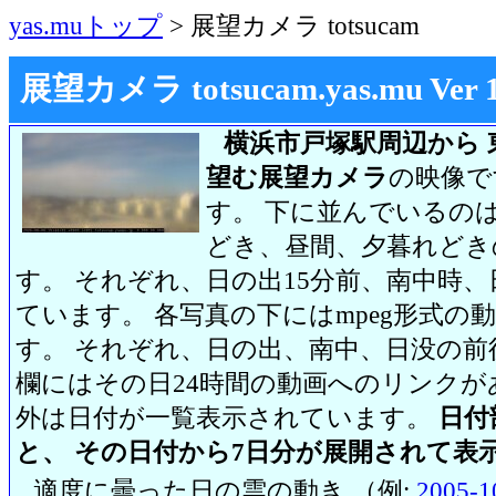
yas.muトップ
> 展望カメラ totsucam
展望カメラ totsucam.yas.mu Ver 1.2
横浜市戸塚駅周辺から 
望む展望カメラ
の映像で
す。 下に並んでいるのは
どき、昼間、夕暮れどき
す。 それぞれ、日の出15分前、南中時、
ています。 各写真の下にはmpeg形式
す。 それぞれ、日の出、南中、日没の前
欄にはその日24時間の動画へのリンク
外は日付が一覧表示されています。
日付
と、 その日付から7日分が展開されて表
適度に曇った日の雲の動き （例:
2005-1