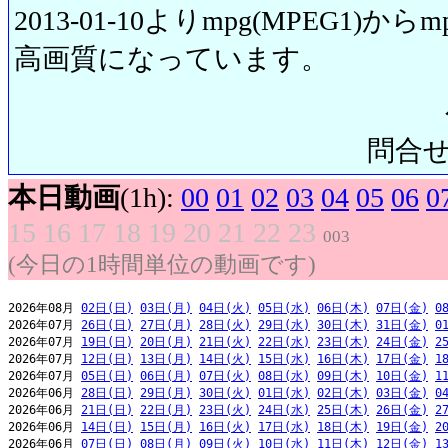
2013-01-10よりmpg(MPEG1)から
高画質になっています。
問合せ先:
本日動画
(1h):
00
01
02
03
04
05
06
0
15
16
17
18
19
20
21
22
23
003
(今日の1時間単位の動画です)
2026年08月 
02日(日)
03日(月)
04日(火)
05日(水)
06日(木)
07日(金)
0
2026年07月 
26日(日)
27日(月)
28日(火)
29日(水)
30日(木)
31日(金)
0
2026年07月 
19日(日)
20日(月)
21日(火)
22日(水)
23日(木)
24日(金)
2
2026年07月 
12日(日)
13日(月)
14日(火)
15日(水)
16日(木)
17日(金)
1
2026年07月 
05日(日)
06日(月)
07日(火)
08日(水)
09日(木)
10日(金)
1
2026年06月 
28日(日)
29日(月)
30日(火)
01日(水)
02日(木)
03日(金)
0
2026年06月 
21日(日)
22日(月)
23日(火)
24日(水)
25日(木)
26日(金)
2
2026年06月 
14日(日)
15日(月)
16日(火)
17日(水)
18日(木)
19日(金)
2
2026年06月 
07日(日)
08日(月)
09日(火)
10日(水)
11日(木)
12日(金)
1