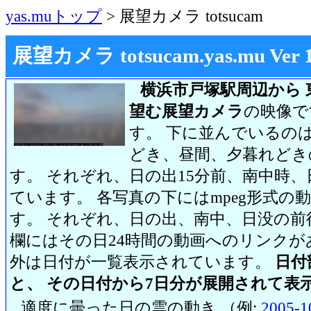
yas.muトップ
> 展望カメラ totsucam
展望カメラ totsucam.yas.mu Ver 1.2
横浜市戸塚駅周辺から 
望む展望カメラ
の映像で
す。 下に並んでいるのは
どき、昼間、夕暮れどき
す。 それぞれ、日の出15分前、南中時、
ています。 各写真の下にはmpeg形式
す。 それぞれ、日の出、南中、日没の前
欄にはその日24時間の動画へのリンク
外は日付が一覧表示されています。
日付
と、 その日付から7日分が展開されて表
適度に曇った日の雲の動き （例:
2005-1