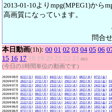
2013-01-10よりmpg(MPEG1)から
高画質になっています。
問合せ先:
本日動画
(1h):
00
01
02
03
04
05
06
0
15
16
17
18
19
20
21
22
23
003
(今日の1時間単位の動画です)
2026年08月 
02日(日)
03日(月)
04日(火)
05日(水)
06日(木)
07日(金)
2026年07月 
26日(日)
27日(月)
28日(火)
29日(水)
30日(木)
31日(金)
0
2026年07月 
19日(日)
20日(月)
21日(火)
22日(水)
23日(木)
24日(金)
2
2026年07月 
12日(日)
13日(月)
14日(火)
15日(水)
16日(木)
17日(金)
1
2026年07月 
05日(日)
06日(月)
07日(火)
08日(水)
09日(木)
10日(金)
1
2026年06月 
28日(日)
29日(月)
30日(火)
01日(水)
02日(木)
03日(金)
0
2026年06月 
21日(日)
22日(月)
23日(火)
24日(水)
25日(木)
26日(金)
2
2026年06月 
14日(日)
15日(月)
16日(火)
17日(水)
18日(木)
19日(金)
2
2026年06月 
07日(日)
08日(月)
09日(火)
10日(水)
11日(木)
12日(金)
1