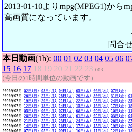
2013-01-10よりmpg(MPEG1)から
高画質になっています。
問合せ先:
本日動画
(1h):
00
01
02
03
04
05
06
0
15
16
17
18
19
20
21
22
23
003
(今日の1時間単位の動画です)
2026年08月 
02日(日)
03日(月)
04日(火)
05日(水)
06日(木)
07日(金)
2026年07月 
26日(日)
27日(月)
28日(火)
29日(水)
30日(木)
31日(金)
0
2026年07月 
19日(日)
20日(月)
21日(火)
22日(水)
23日(木)
24日(金)
2
2026年07月 
12日(日)
13日(月)
14日(火)
15日(水)
16日(木)
17日(金)
1
2026年07月 
05日(日)
06日(月)
07日(火)
08日(水)
09日(木)
10日(金)
1
2026年06月 
28日(日)
29日(月)
30日(火)
01日(水)
02日(木)
03日(金)
0
2026年06月 
21日(日)
22日(月)
23日(火)
24日(水)
25日(木)
26日(金)
2
2026年06月 
14日(日)
15日(月)
16日(火)
17日(水)
18日(木)
19日(金)
2
2026年06月 
07日(日)
08日(月)
09日(火)
10日(水)
11日(木)
12日(金)
1