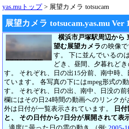
yas.muトップ
> 展望カメラ totsucam
展望カメラ totsucam.yas.mu Ver 1.2
横浜市戸塚駅周辺から 
望む展望カメラ
の映像で
す。 下に並んでいるのは
どき、昼間、夕暮れどき
す。 それぞれ、日の出15分前、南中時、
ています。 各写真の下にはmpeg形式
す。 それぞれ、日の出、南中、日没の前
欄にはその日24時間の動画へのリンク
外は日付が一覧表示されています。
日付
と、 その日付から7日分が展開されて表
適度に曇った日の雲の動き （例:
2005-1