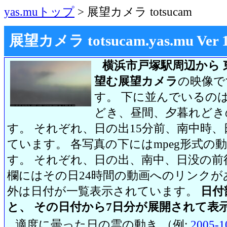
yas.muトップ
> 展望カメラ totsucam
展望カメラ totsucam.yas.mu Ver 1.2
横浜市戸塚駅周辺から 
望む展望カメラ
の映像で
す。 下に並んでいるのは
どき、昼間、夕暮れどき
す。 それぞれ、日の出15分前、南中時、
ています。 各写真の下にはmpeg形式
す。 それぞれ、日の出、南中、日没の前
欄にはその日24時間の動画へのリンク
外は日付が一覧表示されています。
日付
と、 その日付から7日分が展開されて表
適度に曇った日の雲の動き （例:
2005-1