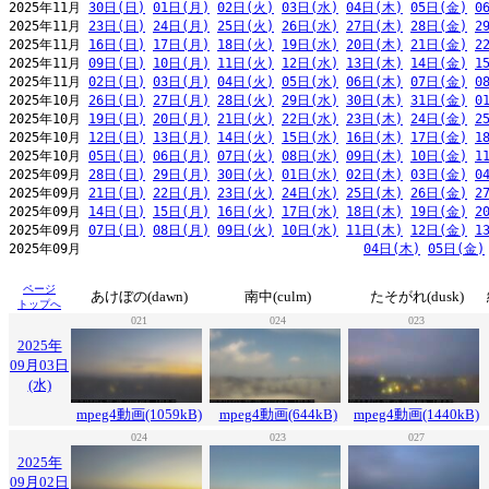
2025年11月 
30日(日)
01日(月)
02日(火)
03日(水)
04日(木)
05日(金)
0
2025年11月 
23日(日)
24日(月)
25日(火)
26日(水)
27日(木)
28日(金)
2
2025年11月 
16日(日)
17日(月)
18日(火)
19日(水)
20日(木)
21日(金)
2
2025年11月 
09日(日)
10日(月)
11日(火)
12日(水)
13日(木)
14日(金)
1
2025年11月 
02日(日)
03日(月)
04日(火)
05日(水)
06日(木)
07日(金)
0
2025年10月 
26日(日)
27日(月)
28日(火)
29日(水)
30日(木)
31日(金)
0
2025年10月 
19日(日)
20日(月)
21日(火)
22日(水)
23日(木)
24日(金)
2
2025年10月 
12日(日)
13日(月)
14日(火)
15日(水)
16日(木)
17日(金)
1
2025年10月 
05日(日)
06日(月)
07日(火)
08日(水)
09日(木)
10日(金)
1
2025年09月 
28日(日)
29日(月)
30日(火)
01日(水)
02日(木)
03日(金)
0
2025年09月 
21日(日)
22日(月)
23日(火)
24日(水)
25日(木)
26日(金)
2
2025年09月 
14日(日)
15日(月)
16日(火)
17日(水)
18日(木)
19日(金)
2
2025年09月 
07日(日)
08日(月)
09日(火)
10日(水)
11日(木)
12日(金)
1
2025年09月                                     
04日(木)
05日(金)
ページ
あけぼの(dawn)
南中(culm)
たそがれ(dusk)
トップへ
021
024
023
2025年
09月03日
(水)
mpeg4動画(1059kB)
mpeg4動画(644kB)
mpeg4動画(1440kB)
024
023
027
2025年
09月02日