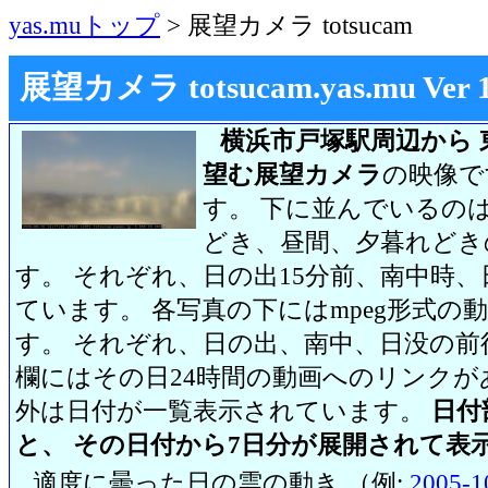
yas.muトップ
> 展望カメラ totsucam
展望カメラ totsucam.yas.mu Ver 1.2
横浜市戸塚駅周辺から 
望む展望カメラ
の映像で
す。 下に並んでいるのは
どき、昼間、夕暮れどき
す。 それぞれ、日の出15分前、南中時、
ています。 各写真の下にはmpeg形式
す。 それぞれ、日の出、南中、日没の前
欄にはその日24時間の動画へのリンク
外は日付が一覧表示されています。
日付
と、 その日付から7日分が展開されて表
適度に曇った日の雲の動き （例:
2005-1