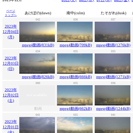
2023年12月                   
05日(火)
06日(水)
07日(木)
08日(金)
ページ
あけぼの(dawn)
南中(culm)
たそがれ(dusk)
トップへ
042
036
037
2023年
12月04日
(月)
mpeg4動画(831kB)
mpeg4動画(709kB)
mpeg4動画(1276kB)
034
035
035
2023年
12月03日
(日)
mpeg4動画(826kB)
mpeg4動画(666kB)
mpeg4動画(1271kB)
000
035
036
2023年
12月02日
(土)
動画
mpeg4動画(662kB)
mpeg4動画(1244kB)
041
035
041
2023年
12月01日
(金)