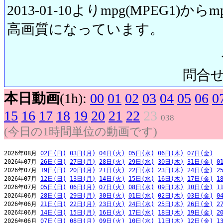
2013-01-10よりmpg(MPEG1)から
高画質になっています。
問合せ先:
本日動画
(1h):
00
01
02
03
04
05
06
0
15
16
17
18
19
20
21
22
23
038
(今日の1時間単位の動画です)
2026年08月 
02日(日)
03日(月)
04日(火)
05日(水)
06日(木)
07日(金)
2026年07月 
26日(日)
27日(月)
28日(火)
29日(水)
30日(木)
31日(金)
0
2026年07月 
19日(日)
20日(月)
21日(火)
22日(水)
23日(木)
24日(金)
2
2026年07月 
12日(日)
13日(月)
14日(火)
15日(水)
16日(木)
17日(金)
1
2026年07月 
05日(日)
06日(月)
07日(火)
08日(水)
09日(木)
10日(金)
1
2026年06月 
28日(日)
29日(月)
30日(火)
01日(水)
02日(木)
03日(金)
0
2026年06月 
21日(日)
22日(月)
23日(火)
24日(水)
25日(木)
26日(金)
2
2026年06月 
14日(日)
15日(月)
16日(火)
17日(水)
18日(木)
19日(金)
2
2026年06月 
07日(日)
08日(月)
09日(火)
10日(水)
11日(木)
12日(金)
1