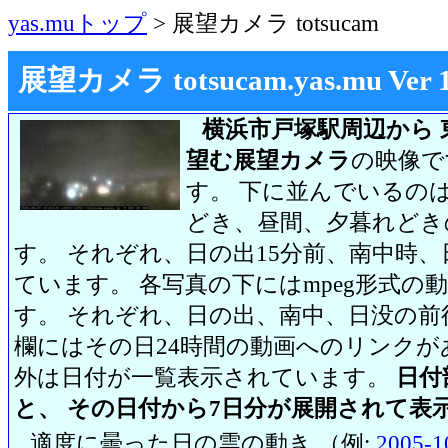
yas.muトップ
> 展望カメラ totsucam
展望カメラ totsucam.yas.mu Ver 1.2
横浜市戸塚駅周辺から 
望む展望カメラ
の映像で
す。 下に並んでいるのは
どき、昼間、夕暮れどき
す。 それぞれ、日の出15分前、南中時、
ています。 各写真の下にはmpeg形式
す。 それぞれ、日の出、南中、日没の前
欄にはその日24時間の動画へのリンク
外は日付が一覧表示されています。
日付
と、 その日付から7日分が展開されて表
適度に曇った日の雲の動き （例:
2005-1