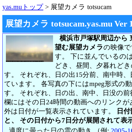
yas.muトップ
> 展望カメラ totsucam
展望カメラ totsucam.yas.mu Ver 1.2
横浜市戸塚駅周辺から 
望む展望カメラ
の映像で
す。 下に並んでいるのは
どき、昼間、夕暮れどき
す。 それぞれ、日の出15分前、南中時、
ています。 各写真の下にはmpeg形式
す。 それぞれ、日の出、南中、日没の前
欄にはその日24時間の動画へのリンク
外は日付が一覧表示されています。
日付
と、 その日付から7日分が展開されて表
適度に曇った日の雲の動き （例:
2005-1