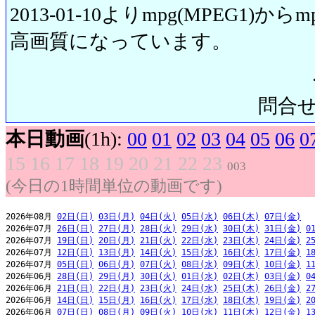
2013-01-10よりmpg(MPEG1)から
高画質になっています。
問合せ先:
本日動画
(1h):
00
01
02
03
04
05
06
0
15
16
17
18
19
20
21
22
23
003
(今日の1時間単位の動画です)
2026年08月 
02日(日)
03日(月)
04日(火)
05日(水)
06日(木)
07日(金)
2026年07月 
26日(日)
27日(月)
28日(火)
29日(水)
30日(木)
31日(金)
0
2026年07月 
19日(日)
20日(月)
21日(火)
22日(水)
23日(木)
24日(金)
2
2026年07月 
12日(日)
13日(月)
14日(火)
15日(水)
16日(木)
17日(金)
1
2026年07月 
05日(日)
06日(月)
07日(火)
08日(水)
09日(木)
10日(金)
1
2026年06月 
28日(日)
29日(月)
30日(火)
01日(水)
02日(木)
03日(金)
0
2026年06月 
21日(日)
22日(月)
23日(火)
24日(水)
25日(木)
26日(金)
2
2026年06月 
14日(日)
15日(月)
16日(火)
17日(水)
18日(木)
19日(金)
2
2026年06月 
07日(日)
08日(月)
09日(火)
10日(水)
11日(木)
12日(金)
1