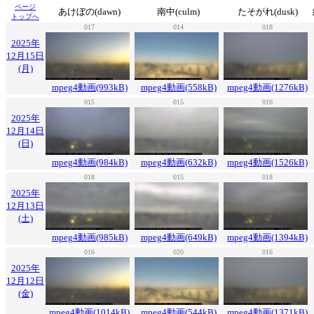
ページ
あけぼの(dawn)
南中(culm)
たそがれ(dusk)
トップへ
017
014
018
2025年
12月15日
(月)
mpeg4動画(993kB)
mpeg4動画(558kB)
mpeg4動画(1276kB)
015
015
016
2025年
12月14日
(日)
mpeg4動画(984kB)
mpeg4動画(632kB)
mpeg4動画(1526kB)
018
015
018
2025年
12月13日
(土)
mpeg4動画(985kB)
mpeg4動画(649kB)
mpeg4動画(1394kB)
016
020
016
2025年
12月12日
(金)
mpeg4動画(1014kB)
mpeg4動画(544kB)
mpeg4動画(1371kB)