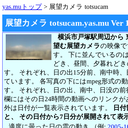
yas.muトップ
> 展望カメラ totsucam
展望カメラ totsucam.yas.mu Ver 1.2
横浜市戸塚駅周辺から 
望む展望カメラ
の映像で
す。 下に並んでいるのは
どき、昼間、夕暮れどき
す。 それぞれ、日の出15分前、南中時、
ています。 各写真の下にはmpeg形式
す。 それぞれ、日の出、南中、日没の前
欄にはその日24時間の動画へのリンク
外は日付が一覧表示されています。
日付
と、 その日付から7日分が展開されて表
適度に曇った日の雲の動き （例:
2005-1