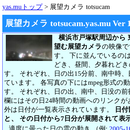
yas.muトップ
> 展望カメラ totsucam
展望カメラ totsucam.yas.mu Ver 1.2
横浜市戸塚駅周辺から 
望む展望カメラ
の映像で
す。 下に並んでいるのは
どき、昼間、夕暮れどき
す。 それぞれ、日の出15分前、南中時、
ています。 各写真の下にはmpeg形式
す。 それぞれ、日の出、南中、日没の前
欄にはその日24時間の動画へのリンク
外は日付が一覧表示されています。
日付
と、 その日付から7日分が展開されて表
適度に曇った日の雲の動き （例:
2005-1