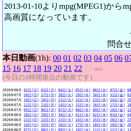
2013-01-10よりmpg(MPEG1)から
高画質になっています。
問合せ先:
本日動画
(1h):
00
01
02
03
04
05
06
0
15
16
17
18
19
20
21
22
23
003
(今日の1時間単位の動画です)
2026年08月 
02日(日)
03日(月)
04日(火)
05日(水)
06日(木)
07日(金)
0
2026年07月 
26日(日)
27日(月)
28日(火)
29日(水)
30日(木)
31日(金)
0
2026年07月 
19日(日)
20日(月)
21日(火)
22日(水)
23日(木)
24日(金)
2
2026年07月 
12日(日)
13日(月)
14日(火)
15日(水)
16日(木)
17日(金)
1
2026年07月 
05日(日)
06日(月)
07日(火)
08日(水)
09日(木)
10日(金)
1
2026年06月 
28日(日)
29日(月)
30日(火)
01日(水)
02日(木)
03日(金)
0
2026年06月 
21日(日)
22日(月)
23日(火)
24日(水)
25日(木)
26日(金)
2
2026年06月 
14日(日)
15日(月)
16日(火)
17日(水)
18日(木)
19日(金)
2
2026年06月 
07日(日)
08日(月)
09日(火)
10日(水)
11日(木)
12日(金)
1