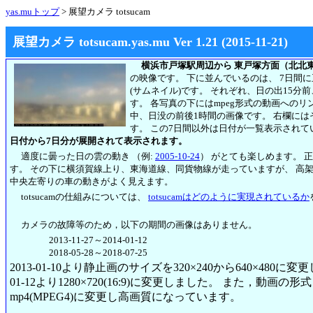
yas.muトップ
> 展望カメラ totsucam
展望カメラ totsucam.yas.mu Ver 1.21 (2015-11-21)
横浜市戸塚駅周辺から 東戸塚方面（北北
の映像です。 下に並んでいるのは、 7日間
(サムネイル)です。 それぞれ、日の出15分
す。 各写真の下にはmpeg形式の動画への
中、日没の前後1時間の画像です。 右欄には
す。
この7日間以外は日付が一覧表示されて
日付から7日分が展開されて表示されます。
適度に曇った日の雲の動き （例:
2005-10-24
） がとても楽しめます。 
す。 その下に横須賀線上り、東海道線、同貨物線が走っていますが、 高
中央左寄りの車の動きがよく見えます。
totsucamの仕組みについては、
totsucamはどのように実現されているか
カメラの故障等のため，以下の期間の画像はありません。
2013-11-27～2014-01-12
2018-05-28～2018-07-25
2013-01-10より静止画のサイズを320×240から640×480に
01-12より1280×720(16:9)に変更しました。 また，動画の形式も2
mp4(MPEG4)に変更し高画質になっています。