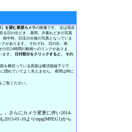
東）を望む展望カメラ
の映像です。 左は現在
に亘る日の出どき、昼間、夕暮れどきの写真
前、南中時、日没20分後の写真となっていま
リンクがあります。 それぞれ、日の出、南
その日24時間の動画へのリンクがありま
います。
日付部分をクリックすると、 その
正面を横切っている高架は横須賀線下りで
架に隠れていてよく見えません。 夜間は特に
をご覧ください。
変更し， さらにカメラ変更に伴い2014-
013-01-10よりmpg(MPEG1)から