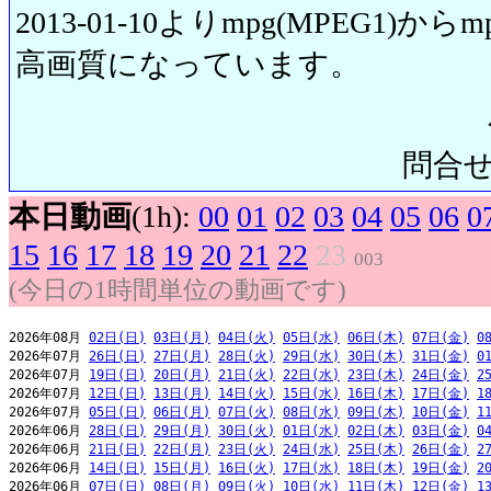
2013-01-10よりmpg(MPEG1)から
高画質になっています。
問合せ先:
本日動画
(1h):
00
01
02
03
04
05
06
0
15
16
17
18
19
20
21
22
23
003
(今日の1時間単位の動画です)
2026年08月 
02日(日)
03日(月)
04日(火)
05日(水)
06日(木)
07日(金)
0
2026年07月 
26日(日)
27日(月)
28日(火)
29日(水)
30日(木)
31日(金)
0
2026年07月 
19日(日)
20日(月)
21日(火)
22日(水)
23日(木)
24日(金)
2
2026年07月 
12日(日)
13日(月)
14日(火)
15日(水)
16日(木)
17日(金)
1
2026年07月 
05日(日)
06日(月)
07日(火)
08日(水)
09日(木)
10日(金)
1
2026年06月 
28日(日)
29日(月)
30日(火)
01日(水)
02日(木)
03日(金)
0
2026年06月 
21日(日)
22日(月)
23日(火)
24日(水)
25日(木)
26日(金)
2
2026年06月 
14日(日)
15日(月)
16日(火)
17日(水)
18日(木)
19日(金)
2
2026年06月 
07日(日)
08日(月)
09日(火)
10日(水)
11日(木)
12日(金)
1