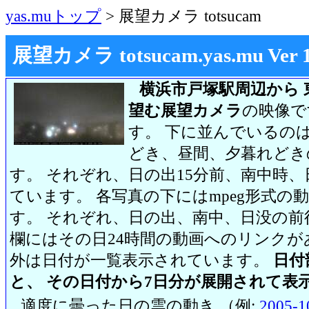
yas.muトップ
> 展望カメラ totsucam
展望カメラ totsucam.yas.mu Ver 1.2
横浜市戸塚駅周辺から 
望む展望カメラ
の映像で
す。 下に並んでいるのは
どき、昼間、夕暮れどき
す。 それぞれ、日の出15分前、南中時、
ています。 各写真の下にはmpeg形式
す。 それぞれ、日の出、南中、日没の前
欄にはその日24時間の動画へのリンク
外は日付が一覧表示されています。
日付
と、 その日付から7日分が展開されて表
適度に曇った日の雲の動き （例:
2005-1