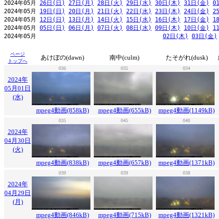
2024年05月 
26日(日)
27日(月)
28日(火)
29日(水)
30日(木)
31日(金)
0
2024年05月 
19日(日)
20日(月)
21日(火)
22日(水)
23日(木)
24日(金)
2
2024年05月 
12日(日)
13日(月)
14日(火)
15日(水)
16日(木)
17日(金)
1
2024年05月 
05日(日)
06日(月)
07日(火)
08日(水)
09日(木)
10日(金)
1
2024年05月                                     
02日(木)
03日(金)
ページ
あけぼの(dawn)
南中(culm)
たそがれ(dusk)
トップへ
036
035
034
2024年
05月01日
(水)
mpeg4動画(858kB)
mpeg4動画(655kB)
mpeg4動画(1149kB)
035
045
040
2024年
04月30日
(火)
mpeg4動画(838kB)
mpeg4動画(657kB)
mpeg4動画(1371kB)
039
039
038
2024年
04月29日
(月)
mpeg4動画(846kB)
mpeg4動画(715kB)
mpeg4動画(1321kB)