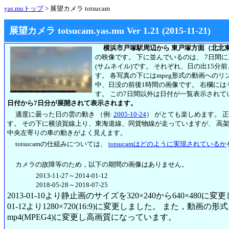
yas.muトップ
> 展望カメラ totsucam
展望カメラ totsucam.yas.mu Ver 1.21 (2015-11-21)
横浜市戸塚駅周辺から 東戸塚方面（北北
の映像です。 下に並んでいるのは、 7日間
(サムネイル)です。 それぞれ、日の出15分
す。 各写真の下にはmpeg形式の動画への
中、日没の前後1時間の画像です。 右欄には
す。
この7日間以外は日付が一覧表示されて
日付から7日分が展開されて表示されます。
適度に曇った日の雲の動き （例:
2005-10-24
） がとても楽しめます。 
す。 その下に横須賀線上り、東海道線、同貨物線が走っていますが、 高
中央左寄りの車の動きがよく見えます。
totsucamの仕組みについては、
totsucamはどのように実現されているか
カメラの故障等のため，以下の期間の画像はありません。
2013-11-27～2014-01-12
2018-05-28～2018-07-25
2013-01-10より静止画のサイズを320×240から640×480に
01-12より1280×720(16:9)に変更しました。 また，動画の形式も2
mp4(MPEG4)に変更し高画質になっています。