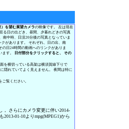
東）を望む展望カメラ
の映像です。 左は現在
に亘る日の出どき、昼間、夕暮れどきの写真
前、南中時、日没20分後の写真となっていま
リンクがあります。 それぞれ、日の出、南
その日24時間の動画へのリンクがありま
います。
日付部分をクリックすると、 その
正面を横切っている高架は横須賀線下りで
架に隠れていてよく見えません。 夜間は特に
をご覧ください。
変更し， さらにカメラ変更に伴い2014-
013-01-10よりmpg(MPEG1)から