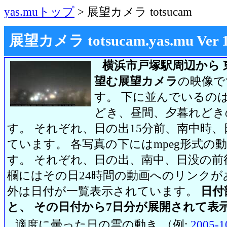
yas.muトップ
> 展望カメラ totsucam
展望カメラ totsucam.yas.mu Ver 1.2
横浜市戸塚駅周辺から 
望む展望カメラ
の映像で
す。 下に並んでいるのは
どき、昼間、夕暮れどき
す。 それぞれ、日の出15分前、南中時、
ています。 各写真の下にはmpeg形式
す。 それぞれ、日の出、南中、日没の前
欄にはその日24時間の動画へのリンク
外は日付が一覧表示されています。
日付
と、 その日付から7日分が展開されて表
適度に曇った日の雲の動き （例:
2005-1