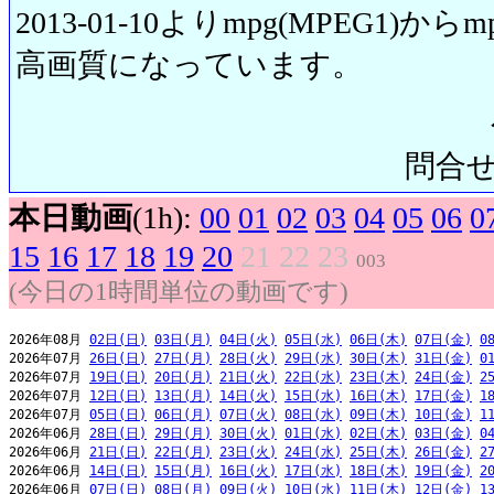
2013-01-10よりmpg(MPEG1)から
高画質になっています。
問合せ先:
本日動画
(1h):
00
01
02
03
04
05
06
0
15
16
17
18
19
20
21
22
23
003
(今日の1時間単位の動画です)
2026年08月 
02日(日)
03日(月)
04日(火)
05日(水)
06日(木)
07日(金)
0
2026年07月 
26日(日)
27日(月)
28日(火)
29日(水)
30日(木)
31日(金)
0
2026年07月 
19日(日)
20日(月)
21日(火)
22日(水)
23日(木)
24日(金)
2
2026年07月 
12日(日)
13日(月)
14日(火)
15日(水)
16日(木)
17日(金)
1
2026年07月 
05日(日)
06日(月)
07日(火)
08日(水)
09日(木)
10日(金)
1
2026年06月 
28日(日)
29日(月)
30日(火)
01日(水)
02日(木)
03日(金)
0
2026年06月 
21日(日)
22日(月)
23日(火)
24日(水)
25日(木)
26日(金)
2
2026年06月 
14日(日)
15日(月)
16日(火)
17日(水)
18日(木)
19日(金)
2
2026年06月 
07日(日)
08日(月)
09日(火)
10日(水)
11日(木)
12日(金)
1