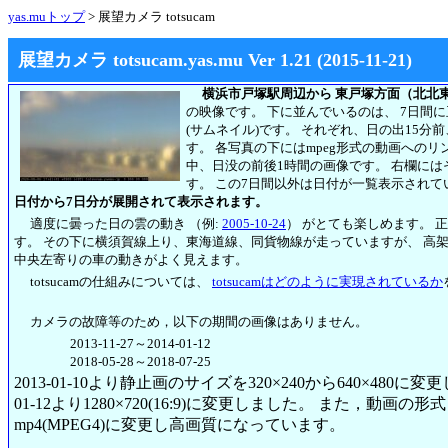
yas.muトップ
> 展望カメラ totsucam
展望カメラ totsucam.yas.mu Ver 1.21 (2015-11-21)
横浜市戸塚駅周辺から 東戸塚方面（北北
の映像です。 下に並んでいるのは、 7日間
(サムネイル)です。 それぞれ、日の出15分
す。 各写真の下にはmpeg形式の動画への
中、日没の前後1時間の画像です。 右欄には
す。
この7日間以外は日付が一覧表示されて
日付から7日分が展開されて表示されます。
適度に曇った日の雲の動き （例:
2005-10-24
） がとても楽しめます。 
す。 その下に横須賀線上り、東海道線、同貨物線が走っていますが、 高
中央左寄りの車の動きがよく見えます。
totsucamの仕組みについては、
totsucamはどのように実現されているか
カメラの故障等のため，以下の期間の画像はありません。
2013-11-27～2014-01-12
2018-05-28～2018-07-25
2013-01-10より静止画のサイズを320×240から640×480に
01-12より1280×720(16:9)に変更しました。 また，動画の形式も2
mp4(MPEG4)に変更し高画質になっています。