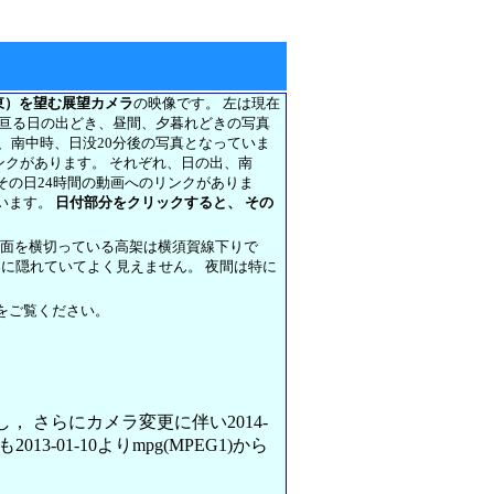
東）を望む展望カメラ
の映像です。 左は現在
に亘る日の出どき、昼間、夕暮れどきの写真
前、南中時、日没20分後の写真となっていま
リンクがあります。 それぞれ、日の出、南
その日24時間の動画へのリンクがありま
います。
日付部分をクリックすると、 その
正面を横切っている高架は横須賀線下りで
架に隠れていてよく見えません。 夜間は特に
をご覧ください。
変更し， さらにカメラ変更に伴い2014-
013-01-10よりmpg(MPEG1)から