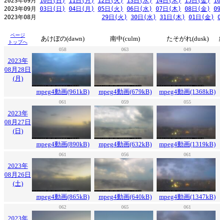
2023年09月 
10日(日)
11日(月)
12日(火)
13日(水)
14日(木)
15日(金)
1
2023年09月 
03日(日)
04日(月)
05日(火)
06日(水)
07日(木)
08日(金)
0
2023年08月                   
29日(火)
30日(水)
31日(木)
01日(金)
ページ
あけぼの(dawn)
南中(culm)
たそがれ(dusk)
トップへ
058
063
049
2023年
08月28日
(月)
mpeg4動画(961kB)
mpeg4動画(679kB)
mpeg4動画(1368kB)
061
059
055
2023年
08月27日
(日)
mpeg4動画(890kB)
mpeg4動画(632kB)
mpeg4動画(1319kB)
061
056
061
2023年
08月26日
(土)
mpeg4動画(865kB)
mpeg4動画(640kB)
mpeg4動画(1347kB)
062
065
061
2023年