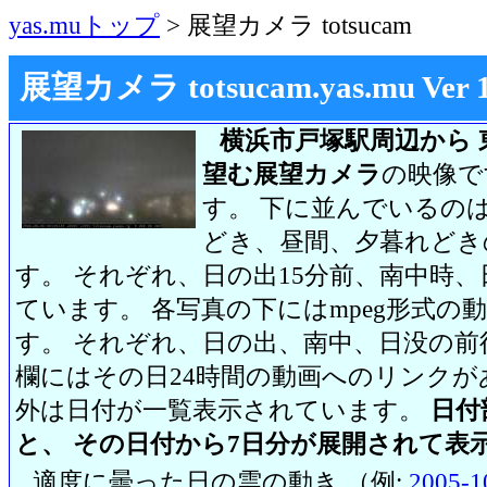
yas.muトップ
> 展望カメラ totsucam
展望カメラ totsucam.yas.mu Ver 1.2
横浜市戸塚駅周辺から 
望む展望カメラ
の映像で
す。 下に並んでいるのは
どき、昼間、夕暮れどき
す。 それぞれ、日の出15分前、南中時、
ています。 各写真の下にはmpeg形式
す。 それぞれ、日の出、南中、日没の前
欄にはその日24時間の動画へのリンク
外は日付が一覧表示されています。
日付
と、 その日付から7日分が展開されて表
適度に曇った日の雲の動き （例:
2005-1