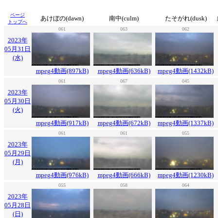
ページ
あけぼの(dawn)
南中(culm)
たそがれ(dusk)
トップへ
061
063
062
2023年
05月31日
(水)
mpeg4動画(897kB)
mpeg4動画(636kB)
mpeg4動画(1432kB)
061
067
045
2023年
05月30日
(火)
mpeg4動画(917kB)
mpeg4動画(672kB)
mpeg4動画(1337kB)
061
061
055
2023年
05月29日
(月)
mpeg4動画(976kB)
mpeg4動画(666kB)
mpeg4動画(1230kB)
055
058
064
2023年
05月28日
(日)