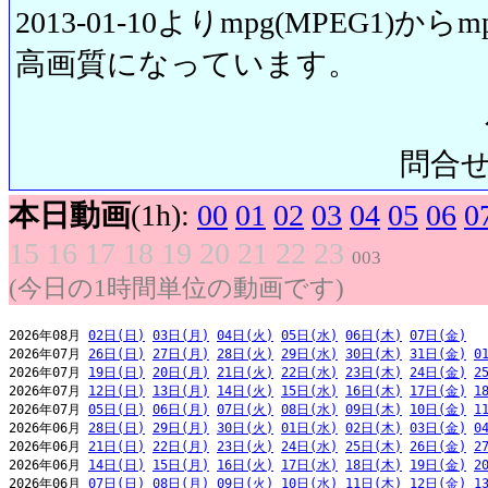
2013-01-10よりmpg(MPEG1)から
高画質になっています。
問合せ先:
本日動画
(1h):
00
01
02
03
04
05
06
0
15
16
17
18
19
20
21
22
23
003
(今日の1時間単位の動画です)
2026年08月 
02日(日)
03日(月)
04日(火)
05日(水)
06日(木)
07日(金)
2026年07月 
26日(日)
27日(月)
28日(火)
29日(水)
30日(木)
31日(金)
0
2026年07月 
19日(日)
20日(月)
21日(火)
22日(水)
23日(木)
24日(金)
2
2026年07月 
12日(日)
13日(月)
14日(火)
15日(水)
16日(木)
17日(金)
1
2026年07月 
05日(日)
06日(月)
07日(火)
08日(水)
09日(木)
10日(金)
1
2026年06月 
28日(日)
29日(月)
30日(火)
01日(水)
02日(木)
03日(金)
0
2026年06月 
21日(日)
22日(月)
23日(火)
24日(水)
25日(木)
26日(金)
2
2026年06月 
14日(日)
15日(月)
16日(火)
17日(水)
18日(木)
19日(金)
2
2026年06月 
07日(日)
08日(月)
09日(火)
10日(水)
11日(木)
12日(金)
1