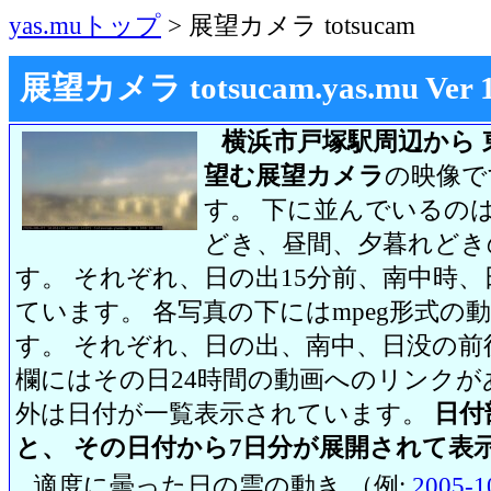
yas.muトップ
> 展望カメラ totsucam
展望カメラ totsucam.yas.mu Ver 1.2
横浜市戸塚駅周辺から 
望む展望カメラ
の映像で
す。 下に並んでいるのは
どき、昼間、夕暮れどき
す。 それぞれ、日の出15分前、南中時、
ています。 各写真の下にはmpeg形式
す。 それぞれ、日の出、南中、日没の前
欄にはその日24時間の動画へのリンク
外は日付が一覧表示されています。
日付
と、 その日付から7日分が展開されて表
適度に曇った日の雲の動き （例:
2005-1